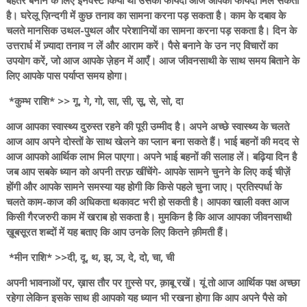
बेहतर बनाने के लिए इनवेस्ट किया था उसका फायदा आज आपको फायदा मिल सकता
है। घरेलू ज़िन्दगी में कुछ तनाव का सामना करना पड़ सकता है। काम के दबाव के
चलते मानसिक उथल-पुथल और परेशानियों का सामना करना पड़ सकता है। दिन के
उत्तरार्ध में ज़्यादा तनाव न लें और आराम करें। पैसे बनाने के उन नए विचारों का
उपयोग करें, जो आज आपके ज़ेहन में आएँ। आज जीवनसाथी के साथ समय बिताने के
लिए आपके पास पर्याप्त समय होगा।
*कुम्भ राशि* >> गू, गे, गो, सा, सी, सू, से, सो, दा
आज आपका स्वास्थ्य दुरुस्त रहने की पूरी उम्मीद है। अपने अच्छे स्वास्थ्य के चलते
आज आप अपने दोस्तों के साथ खेलने का प्लान बना सकते हैं। भाई बहनों की मदद से
आज आपको आर्थिक लाभ मिल पाएगा। अपने भाई बहनों की सलाह लें। बढ़िया दिन है
जब आप सबके ध्यान को अपनी तरफ़ खींचेंगे- आपके सामने चुनने के लिए कई चीज़ें
होंगी और आपके सामने समस्या यह होगी कि किसे पहले चुना जाए। प्रतिस्पर्धा के
चलते काम-काज की अधिकता थकावट भरी हो सकती है। आपका खाली वक्त आज
किसी गैरजरुरी काम में खराब हो सकता है। मुमकिन है कि आज आपका जीवनसाथी
ख़ूबसूरत शब्दों में यह बताए कि आप उनके लिए कितने क़ीमती हैं।
*मीन राशि* >>दी, दू, थ, झ, ञ, दे, दो, चा, ची
अपनी भावनाओं पर, ख़ास तौर पर ग़ुस्से पर, क़ाबू रखें। यूं तो आज आर्थिक पक्ष अच्छा
रहेगा लेकिन इसके साथ ही आपको यह ध्यान भी रखना होगा कि आप अपने पैसे को