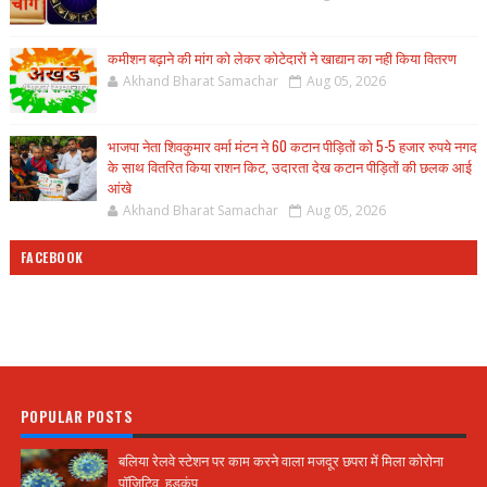
कमीशन बढ़ाने की मांग को लेकर कोटेदारों ने खाद्यान का नही किया वितरण
Akhand Bharat Samachar
Aug 05, 2026
भाजपा नेता शिवकुमार वर्मा मंटन ने 60 कटान पीड़ितों को 5-5 हजार रुपये नगद
के साथ वितरित किया राशन किट, उदारता देख कटान पीड़ितों की छलक आई
आंखे
Akhand Bharat Samachar
Aug 05, 2026
FACEBOOK
POPULAR POSTS
बलिया रेलवे स्टेशन पर काम करने वाला मजदूर छपरा में मिला कोरोना
पॉजिटिव, हड़कंप