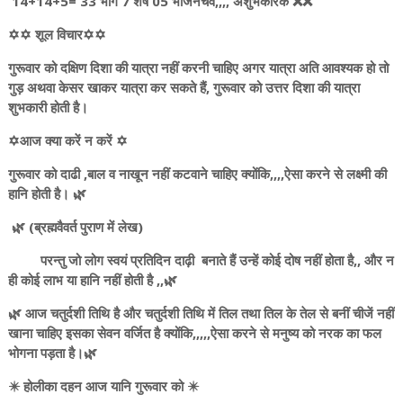
14+14+5= 33 भागे 7 शेष 05 भोजनेचैव,,,, अशुभकारक ❌❌
✡️✡️ शूल विचार✡️✡️
गुरूवार को दक्षिण दिशा की यात्रा नहीं करनी चाहिए अगर यात्रा अति आवश्यक हो तो
गुड़ अथवा केसर खाकर यात्रा कर सकते हैं, गुरूवार को उत्तर दिशा की यात्रा
शुभकारी होती है।
✡️आज क्या करें न करें ✡️
गुरूवार को दाढी ,बाल व नाखून नहीं कटवाने चाहिए क्योंकि,,,,ऐसा करने से लक्ष्मी की
हानि होती है। 🌿
🌿 (ब्रह्मवैवर्त पुराण में लेख)
परन्तु जो लोग स्वयं प्रतिदिन दाढ़ी बनाते हैं उन्हें कोई दोष नहीं होता है,, और न
ही कोई लाभ या हानि नहीं होती है ,,🌿
🌿 आज चतुर्दशी तिथि है और चतुर्दशी तिथि में तिल तथा तिल के तेल से बनीं चीजें नहीं
खाना चाहिए इसका सेवन वर्जित है क्योंकि,,,,,ऐसा करने से मनुष्य को नरक का फल
भोगना पड़ता है।🌿
✴️ होलीका दहन आज यानि गुरूवार को ✴️