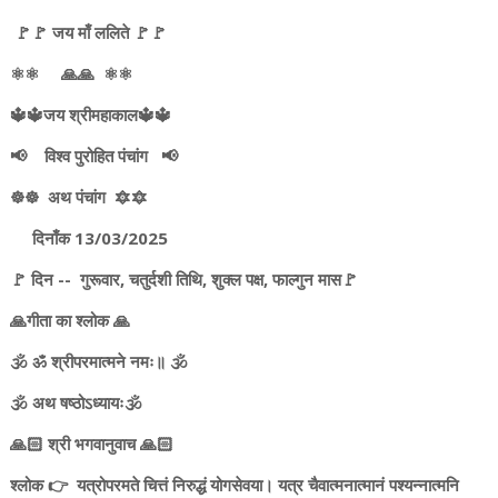
🚩🚩 जय माँ ललिते 🚩🚩
⚛️⚛️ 🙏🙏 ⚛️⚛️
🔱🔱जय श्रीमहाकाल🔱🔱
📢 विश्व पुरोहित पंचांग 📢
☸️☸️ अथ पंचांग 🔯🔯
दिनाँक 13/03/2025
🚩 दिन -- गुरूवार, चतुर्दशी तिथि, शुक्ल पक्ष, फाल्गुन मास🚩
🙏गीता का श्लोक 🙏
🕉️ ॐ श्रीपरमात्मने नमः॥ 🕉️
🕉️ अथ षष्ठोऽध्यायः🕉️
🙏🏻 श्री भगवानुवाच 🙏🏻
श्लोक 👉 यत्रोपरमते चित्तं निरुद्धं योगसेवया। यत्र चैवात्मनात्मानं पश्यन्नात्मनि