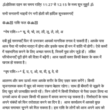
🕉️होलिका दहन का समय रात्रि 11:27 से 12:15 के मध्य शुभ मुहूर्त 🕉️
सभी सनातनी भाइयों रंग भरी होली की हार्दिक शुभकामनाऐं
🔯🙏🏻 राशि फल ‌🔯🙏🏻
*मेष राशि>>* चू, चे, चो, ला, ली, लू, ले, लो, अ
दबी हुई समस्याएँ फिर से उभरकर आपको मानसिक तनाव दे सकती हैं। आपके पास
आज पैसा भी पर्याप्त मात्रा में होगा और इसके साथ ही मन में शांति भी होगी। ऐसे कामों
में सहभागिता करने के लिए अच्छा समय है, जिसमें युवा लोग जुड़े हों। लंबित
परियोजनाएँ पूरी होने की दिशा में बढ़ेंगी। आज खाली वक्त्त किसी बेकार के काम में
खराब हो सकता है।
*वृष राशि>>* ई, उ, ए, ओ, वा, वी, वू, वे, वो
आलस्य और कम ऊर्जा-स्तर आपके शरीर के लिए ज़हर काम करेंगे। किसी
सृजनात्मक काम में ख़ुद को व्यस्त रखना बेहतर रहेगा। साथ ही बीमारी से जूझने के
लिए ख़ुद को उत्साहित करते रहें। जिन लोगों ने किसी रिश्तेदार से पैसा उधार लिया था
उनको आज वो उधार किसी भी हालत में वापस करना पड़ सकता है। रिश्तेदारों के साथ
अपने संबंधों को फिर तरोताज़ा करने का दिन है। आज कार्यालय में आपको कुछ
अच्छा समाचार सुनने को मिल सकता है। इस राशि के लोगों को आज अपने आप को