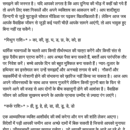
समझने की जरुरत है। यदि आपको लगता है कि आप दुनिया की भीड़ में कहीं खो गये हैं
तो अपने लिए वक्त निकालें और अपने व्यक्तित्व का आकलन करें। आप शादीशुदा
ज़िन्दगी से जुड़े चुटकुले सोशल मीडिआ पर पढ़कर खिलखिलाते हैं। लेकिन आज जब
आपके वैवाहिक जीवन से जुड़ी कई प्यारी चीज़ें आपके सामने आएंगी, तो आप भावुक हुए
बिना नहीं रह सकेंगे।
*मिथुन राशि>* > का, की, कु, घ, ड, छ, के, को, हा
धार्मिक भावनाओं के चलते आप किसी तीर्थस्थल की यात्रा करेंगे और किसी संत से
कुछ दैवीय ज्ञान प्राप्त करेंगे। आप अच्छा पैसा बना सकते हैं, बशर्ते आप पारंपरिक तौर
पर निवेश करें। बच्चे आपके दिन को बहुत मुश्किल बना सकते हैं। प्यार-दुलार के
हथियार का इस्तेमाल कर उन्हें समझाएँ और अनचाहे तनाव से बचें। नौकरों और
सहकर्मियों से परेशानी होने की संभावना को ख़ारिज नहीं किया जा सकता है। आज आप
अपने जीवनसाथी के साथ आज समय गुजारेंगे लेकिन किसी पुरानी बात के फिर से
सामने आने की वजह से आप दोनों के बीच कहासुनी होने की आशंका है। वैवाहिक
जीवन को अधिक सुखमय बनाने के आपके प्रयास उम्मीद से ज़्यादा रंग लाएंगे।
*कर्क राशि>* > ही, हू, हे, हो, डा, डी, डू, डे, डो
एक आध्यात्मिक व्यक्ति आशीर्वाद की वर्षा करेगा और मन की शांति लेकर आएगा।
विदेशों में पड़ी आपकी जमीन आज अच्छे दामों में बिक सकती है जिससे आपको मुनाफा
होगा। जीवनसाथी आपका ख़याल रखेगा। जो आपकी सफलता के आड़े आ रहे थे, वे