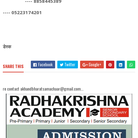
---- 8858445389
---- 05223174201
डेस्क
Facebook
Twitter
Google+
SHARE THIS
bharatsamachaar@gmail.com...