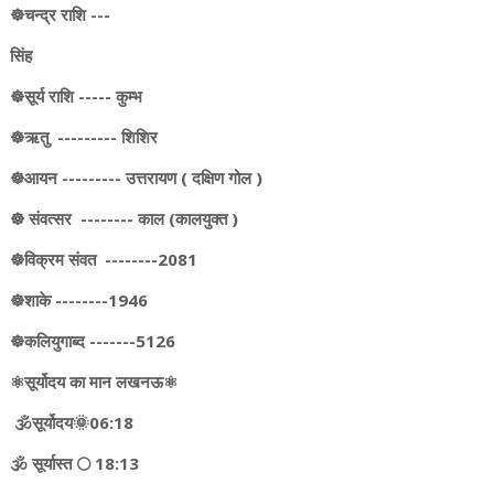
☸️चन्द्र राशि ---
सिंह
☸️सूर्य राशि ----- कुम्भ
☸️ऋतु --------- शिशिर
☸️आयन --------- उत्तरायण ( दक्षिण गोल )
☸️ संवत्सर -------- काल (कालयुक्त )
☸️विक्रम संवत --------2081
☸️शाके --------1946
☸️कलियुगाब्द -------5126
⚛️सूर्योदय का मान लखनऊ⚛️
🕉️सूर्योदय🌞06:18
🕉️ सूर्यास्त 🌕 18:13