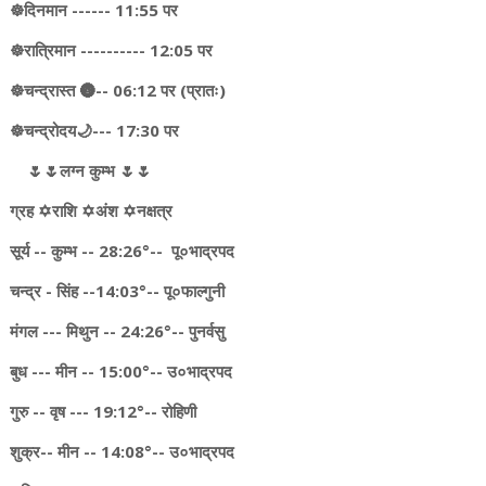
☸️दिनमान ------ 11:55 पर
☸️रात्रिमान ---------- 12:05 पर
☸️चन्द्रास्त 🌚-- 06:12 पर (प्रातः)
☸चन्द्रोदय🌙--- 17:30 पर
🌷🌷लग्न कुम्भ 🌷🌷
ग्रह ✡️राशि ✡️अंश ✡️नक्षत्र
सूर्य -- कुम्भ -- 28:26°-- पू०भाद्रपद
चन्द्र - सिंह --14:03°-- पू०फाल्गुनी
मंगल --- मिथुन -- 24:26°-- पुनर्वसु
बुध --- मीन -- 15:00°-- उ०भाद्रपद
गुरु -- वृष --- 19:12°-- रोहिणी
शुक्र-- मीन -- 14:08°-- उ०भाद्रपद