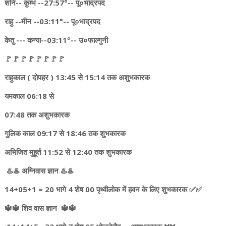
शनि-- कुम्भ --27:57°-- पू०भाद्रपद
राहु --मीन --03:11°-- पू०भाद्रपद
केतु --- कन्या--03:11°-- उ०फाल्गुनी
🚩🚩🚩🚩🚩🚩🚩🚩
राहुकाल ( दोपहर ) 13:45 से 15:14 तक अशुभकारक
यमकाल 06:18 से
07:48 तक अशुभकारक
गुलिक काल 09:17 से 18:46 तक शुभकारक
अभिजित मुहूर्त 11:52 से 12:40 तक शुभकारक
♨️♨️ अग्निवास ज्ञान ♨️♨️
14+05+1 = 20 भागे 4 शेष 00 पृथ्वीलोक में हवन के लिए शुभकारक ✅✅
🔱🔱 शिव वास ज्ञान 🔱🔱