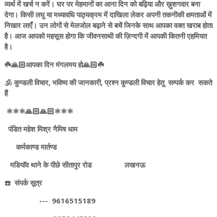
व्यर्थ में खर्च न करें। घर पर मेहमानों का आना दिन को बढ़िया और ख़ुशगवार बना
देगा। किसी लघु या मध्यावधि पाठ्यक्रम में दाखिला लेकर अपनी तकनीकी क्षमताओं में
निखार लाएँ। उन लोगों से मेलजोल बढ़ाने से बचें जिनके साथ आपका वक्त खराब होता
है। आज आपको महसूस होगा कि जीवनसाथी की ज़िन्दगी में आपकी कितनी एहमियत
है।
☘️🙏🏻आपका दिन मंगलमय हो🙏🏻☘️
🕉️ कुण्डली विचार, भविष्य की जानकारी, प्रश्न कुण्डली विचार हेतु सम्पर्क कर सकते
हैं
⚛️⚛️⚛️🙏🏻🙏🏻⚛️⚛️⚛️
पंडित महेश मिश्र नैमिष धाम
कर्मकाण्ड मार्तण्ड
मडियाॅव थाने के पीछे सीतापुर रोड लखनऊ
☎️ संपर्क सूत्र
--- 9616515189