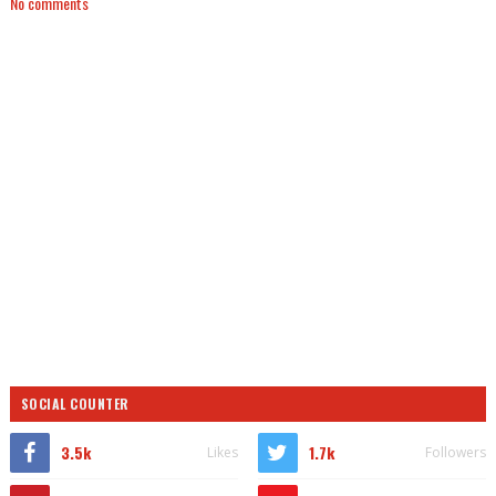
No comments
SOCIAL COUNTER
3.5k
1.7k
Likes
Followers