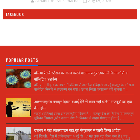
Akhand Bharat Samachar
Aug 05, 2026
FACEBOOK
POPULAR POSTS
बलिया रेलवे स्टेशन पर काम करने वाला मजदूर छपरा में मिला कोरोना
पॉजिटिव, हड़कंप
बलिया। बिहार के छपरा में बलिया से अररिया (बिहार) जा रहे मजदूर के कोरोना
पाजेटिव मिलने से हड़कम्प मच गया। छपरा जिला प्रशासन की सूचना प...
अंतरराष्ट्रीय मजदूर दिवस बधाई देने से काम नहीं चलेगा मजदूरों का हक
देना होगा
रसड़ा (बलिया) आज अंतरराष्ट्रीय दिवस है । मजदूर देश के निर्माण में महत्वपूर्ण
भूमिका निभाता ,और उसका देश के विकास में अहम योगदान होता है ,...
देशभर में बढ़ा लॉकडाउन बढ़ा,गृह मंत्रालय ने जारी किया आदेश
नई दिल्ली. देश में लॉकडाउन 4 मई से 17 मई तक बढ़ा दिया गया है। यह 3