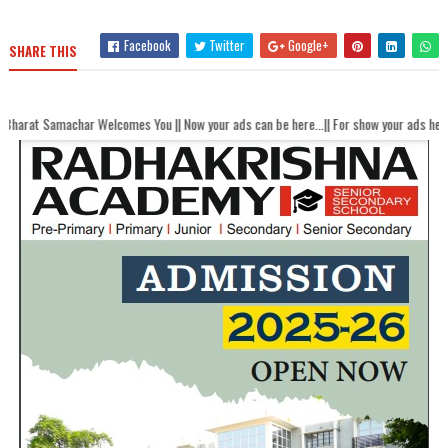
Facebook
Twitter
Google+
SHARE THIS
r Welcomes You || Now your ads can be here...|| For show your ads here contact ak