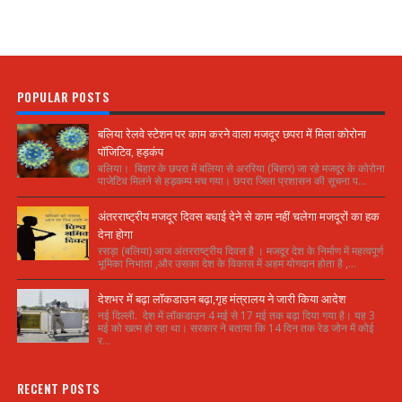
POPULAR POSTS
बलिया रेलवे स्टेशन पर काम करने वाला मजदूर छपरा में मिला कोरोना
पॉजिटिव, हड़कंप
बलिया। बिहार के छपरा में बलिया से अररिया (बिहार) जा रहे मजदूर के कोरोना
पाजेटिव मिलने से हड़कम्प मच गया। छपरा जिला प्रशासन की सूचना प...
अंतरराष्ट्रीय मजदूर दिवस बधाई देने से काम नहीं चलेगा मजदूरों का हक
देना होगा
रसड़ा (बलिया) आज अंतरराष्ट्रीय दिवस है । मजदूर देश के निर्माण में महत्वपूर्ण
भूमिका निभाता ,और उसका देश के विकास में अहम योगदान होता है ,...
देशभर में बढ़ा लॉकडाउन बढ़ा,गृह मंत्रालय ने जारी किया आदेश
नई दिल्ली. देश में लॉकडाउन 4 मई से 17 मई तक बढ़ा दिया गया है। यह 3
मई को खत्म हो रहा था। सरकार ने बताया कि 14 दिन तक रेड जोन में कोई
र...
RECENT POSTS