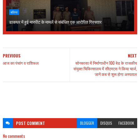
बलिया
डाकघर में हुई मारपीट के मामलें से संबंधित एक आरोपित गिरफ्तार
PREVIOUS
NEXT
आज का पंचांग व राशिफल
सोनबरसा में निर्माणाधीन 100 बेड के राजकीय
संयुक्त चिकित्सालय में सीएमएस ने किया चार्ज,
जानें कब से शुरू होगा अस्पताल
POST
COMMENT
BLOGGER
DISQUS
FACEBOOK
No comments