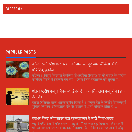
FACEBOOK
POPULAR POSTS
बलिया रेलवे स्टेशन पर काम करने वाला मजदूर छपरा में मिला कोरोना
पॉजिटिव, हड़कंप
बलिया। बिहार के छपरा में बलिया से अररिया (बिहार) जा रहे मजदूर के कोरोना
पाजेटिव मिलने से हड़कम्प मच गया। छपरा जिला प्रशासन की सूचना प...
अंतरराष्ट्रीय मजदूर दिवस बधाई देने से काम नहीं चलेगा मजदूरों का हक
देना होगा
रसड़ा (बलिया) आज अंतरराष्ट्रीय दिवस है । मजदूर देश के निर्माण में महत्वपूर्ण
भूमिका निभाता ,और उसका देश के विकास में अहम योगदान होता है ,...
देशभर में बढ़ा लॉकडाउन बढ़ा,गृह मंत्रालय ने जारी किया आदेश
नई दिल्ली. देश में लॉकडाउन 4 मई से 17 मई तक बढ़ा दिया गया है। यह 3
मई को खत्म हो रहा था। सरकार ने बताया कि 14 दिन तक रेड जोन में कोई
र...