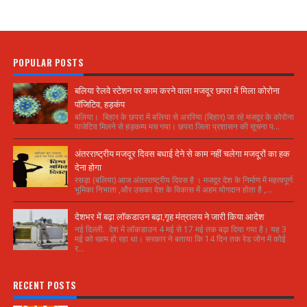
POPULAR POSTS
बलिया रेलवे स्टेशन पर काम करने वाला मजदूर छपरा में मिला कोरोना
पॉजिटिव, हड़कंप
बलिया। बिहार के छपरा में बलिया से अररिया (बिहार) जा रहे मजदूर के कोरोना
पाजेटिव मिलने से हड़कम्प मच गया। छपरा जिला प्रशासन की सूचना प...
अंतरराष्ट्रीय मजदूर दिवस बधाई देने से काम नहीं चलेगा मजदूरों का हक
देना होगा
रसड़ा (बलिया) आज अंतरराष्ट्रीय दिवस है । मजदूर देश के निर्माण में महत्वपूर्ण
भूमिका निभाता ,और उसका देश के विकास में अहम योगदान होता है ,...
देशभर में बढ़ा लॉकडाउन बढ़ा,गृह मंत्रालय ने जारी किया आदेश
नई दिल्ली. देश में लॉकडाउन 4 मई से 17 मई तक बढ़ा दिया गया है। यह 3
मई को खत्म हो रहा था। सरकार ने बताया कि 14 दिन तक रेड जोन में कोई
र...
RECENT POSTS