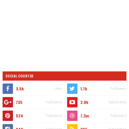
SOCIAL COUNTER
3.5k
1.7k
Likes
Followers
735
2.8k
Followers
Subscribes
524
7.3m
Followers
Followers