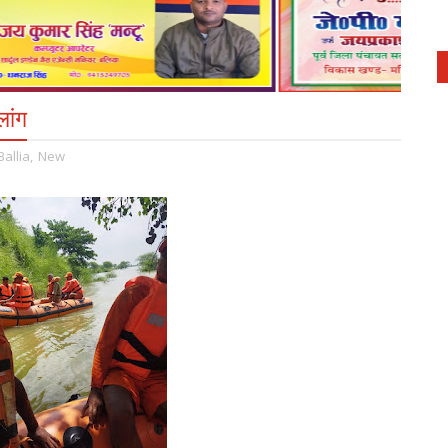
लांग
Ballia
,
New