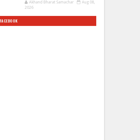
Akhand Bharat Samachar
Aug 08,
2026
FACEBOOK