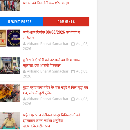
अगस्त को निकलेगी भव्य शोभायात्रा
RECENT POSTS
COMMENTS
जानें आज दिनाँक 08/08/2026 का पंचांग व
राशिफल
Akhand Bharat Samachar
Aug 08,
2026
पुलिस ने दो चोरी की घटनाओं का किया सफल
खुलासा, एक आरोपी गिरफ्तार
Akhand Bharat Samachar
Aug 08,
2026
बुढ़वा ब्रह्म बाबा मंदिर के पास गड्ढे में मिला वृद्धा का
शव, जांच में जुटी पुलिस
Akhand Bharat Samachar
Aug 08,
2026
अर्हता प्राप्त व पंजीकृत आयुष चिकित्सकों को
झोलाछाप कहना सर्वथा अनुचित :
डा.आर.के.श्रीवास्तव