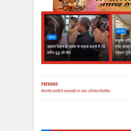
NEWS
बलिया
साइबर ठगी क
अज्ञात वाहन के धक्के से सड़क हादसे में 70
रुपए कराए 
वर्षीय वृद्ध की मौत
गड़वार पु
PREVIOUS
विभागीय कार्यों में लापरवाही पर अवर अभियंता निलंबित