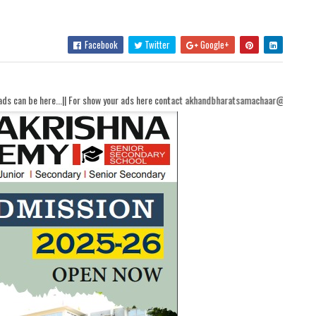
Facebook
Twitter
Google+
 For show your ads here contact akhandbharatsamachaar@gmail.com...