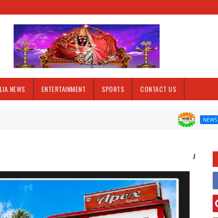
LIA NEWS
ENTERTAINMENT
SPORTS
CONTACT US
लक्ष्मण छपर
NEWS
Akhand Bharat welcomes you