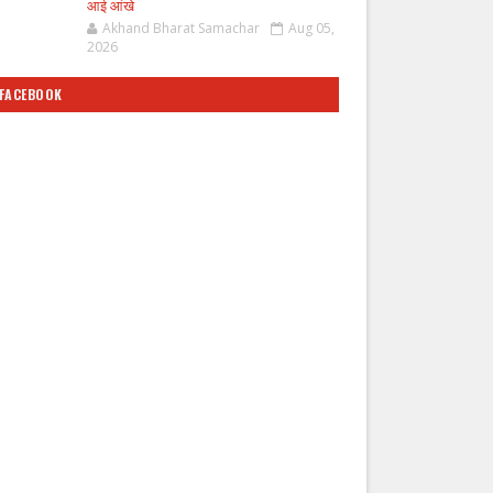
आई आंखे
Akhand Bharat Samachar
Aug 05,
2026
FACEBOOK