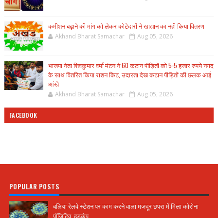
कमीशन बढ़ाने की मांग को लेकर कोटेदारों ने खाद्यान का नही किया वितरण
Akhand Bharat Samachar
Aug 05, 2026
भाजपा नेता शिवकुमार वर्मा मंटन ने 60 कटान पीड़ितों को 5-5 हजार रुपये नगद
के साथ वितरित किया राशन किट, उदारता देख कटान पीड़ितों की छलक आई
आंखे
Akhand Bharat Samachar
Aug 05, 2026
FACEBOOK
POPULAR POSTS
बलिया रेलवे स्टेशन पर काम करने वाला मजदूर छपरा में मिला कोरोना
पॉजिटिव, हड़कंप