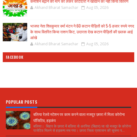
कमीशन बढ़ाने की मांग को लेकर कोटेदारों ने खाद्यान का नही किया वितरण
Akhand Bharat Samachar
Aug 05, 2026
भाजपा नेता शिवकुमार वर्मा मंटन ने 60 कटान पीड़ितों को 5-5 हजार रुपये नगद
के साथ वितरित किया राशन किट, उदारता देख कटान पीड़ितों की छलक आई
आंखे
Akhand Bharat Samachar
Aug 05, 2026
FACEBOOK
POPULAR POSTS
बलिया रेलवे स्टेशन पर काम करने वाला मजदूर छपरा में मिला कोरोना
पॉजिटिव, हड़कंप
बलिया। बिहार के छपरा में बलिया से अररिया (बिहार) जा रहे मजदूर के कोरोना
पाजेटिव मिलने से हड़कम्प मच गया। छपरा जिला प्रशासन की सूचना प...