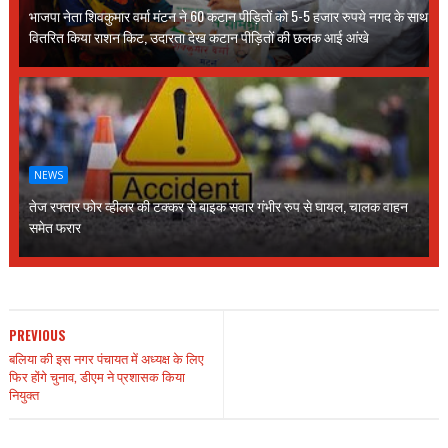
भाजपा नेता शिवकुमार वर्मा मंटन ने 60 कटान पीड़ितों को 5-5 हजार रुपये नगद के साथ
वितरित किया राशन किट, उदारता देख कटान पीड़ितों की छलक आई आंखे
NEWS
तेज रफ्तार फोर व्हीलर की टक्कर से बाइक सवार गंभीर रुप से घायल, चालक वाहन
समेत फरार
PREVIOUS
बलिया की इस नगर पंचायत में अध्यक्ष के लिए
फिर होंगे चुनाव, डीएम ने प्रशासक किया
नियुक्त