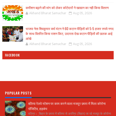
कमीशन बढ़ाने की मांग को लेकर कोटेदारों ने खाद्यान का नही किया वितरण
Akhand Bharat Samachar
Aug 05, 2026
भाजपा नेता शिवकुमार वर्मा मंटन ने 60 कटान पीड़ितों को 5-5 हजार रुपये नगद
के साथ वितरित किया राशन किट, उदारता देख कटान पीड़ितों की छलक आई
आंखे
Akhand Bharat Samachar
Aug 05, 2026
FACEBOOK
POPULAR POSTS
बलिया रेलवे स्टेशन पर काम करने वाला मजदूर छपरा में मिला कोरोना
पॉजिटिव, हड़कंप
बलिया। बिहार के छपरा में बलिया से अररिया (बिहार) जा रहे मजदूर के कोरोना