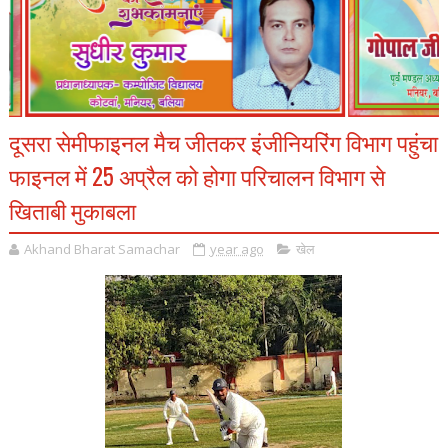
दूसरा सेमीफाइनल मैच जीतकर इंजीनियरिंग विभाग पहुंचा
फाइनल में 25 अप्रैल को होगा परिचालन विभाग से
खिताबी मुकाबला
Akhand Bharat Samachar
year ago
खेल