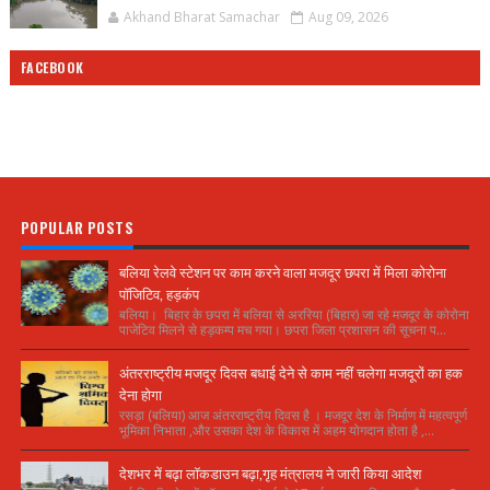
Akhand Bharat Samachar
Aug 09, 2026
FACEBOOK
POPULAR POSTS
बलिया रेलवे स्टेशन पर काम करने वाला मजदूर छपरा में मिला कोरोना
पॉजिटिव, हड़कंप
बलिया। बिहार के छपरा में बलिया से अररिया (बिहार) जा रहे मजदूर के कोरोना
पाजेटिव मिलने से हड़कम्प मच गया। छपरा जिला प्रशासन की सूचना प...
अंतरराष्ट्रीय मजदूर दिवस बधाई देने से काम नहीं चलेगा मजदूरों का हक
देना होगा
रसड़ा (बलिया) आज अंतरराष्ट्रीय दिवस है । मजदूर देश के निर्माण में महत्वपूर्ण
भूमिका निभाता ,और उसका देश के विकास में अहम योगदान होता है ,...
देशभर में बढ़ा लॉकडाउन बढ़ा,गृह मंत्रालय ने जारी किया आदेश