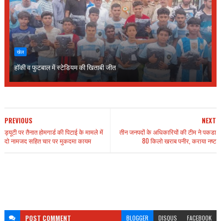
खेल
हॉकी व फुटबाल में स्टेडियम की खिताबी जीत
PREVIOUS
NEXT
ड्यूटी पर तैनात होमगार्ड की पिटाई के मामले में
तीन जनपदों के अधिकारियों की टीम ने पकडा
दो नामजद सहित चार पर मुकदमा कायम
80 किलो खराब पनीर, कराया नष्ट
POST
COMMENT
BLOGGER
DISQUS
FACEBOOK