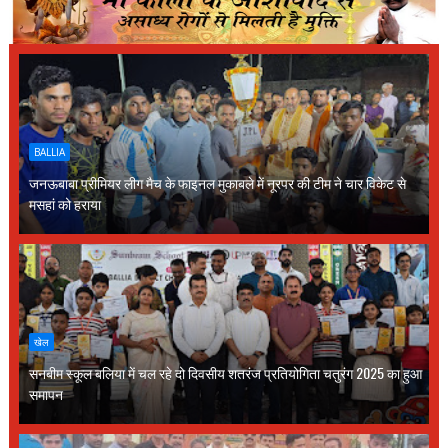
BALLIA
जनऊबाबा प्रीमियर लीग मैच के फाइनल मुकाबले में नूरपर की टीम ने चार विकेट से
मसहां को हराया
खेल
सनबीम स्कूल बलिया में चल रहे दो दिवसीय शतरंज प्रतियोगिता चतुरंग 2025 का हुआ
समापन