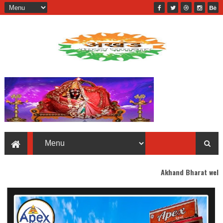
Akhand Bharat welcomes you