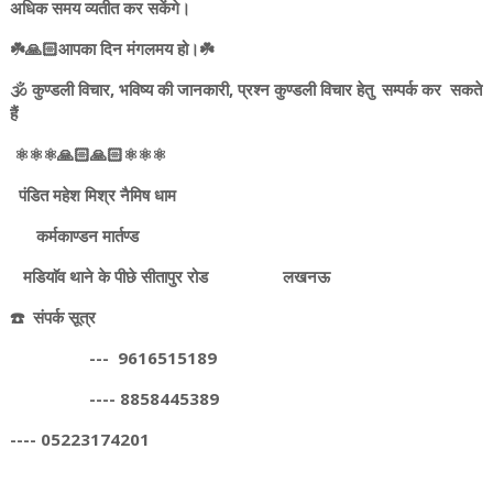
अधिक समय व्यतीत कर सकेंगे।
☘️🙏🏻आपका दिन मंगलमय हो।☘️
🕉️ कुण्डली विचार, भविष्य की जानकारी, प्रश्न कुण्डली विचार हेतु सम्पर्क कर सकते
हैं
⚛️⚛️⚛️🙏🏻🙏🏻⚛️⚛️⚛️
पंडित महेश मिश्र नैमिष धाम
कर्मकाण्डन मार्तण्ड
मडियाॅव थाने के पीछे सीतापुर रोड लखनऊ
☎️ संपर्क सूत्र
--- 9616515189
---- 8858445389
---- 05223174201