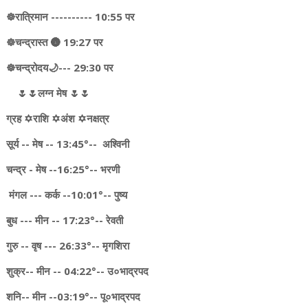
☸️रात्रिमान ---------- 10:55 पर
☸️चन्द्रास्त 🌚 19:27 पर
☸चन्द्रोदय🌙--- 29:30 पर
🌷🌷लग्न मेष 🌷🌷
ग्रह ✡️राशि ✡️अंश ✡️नक्षत्र
सूर्य -- मेष -- 13:45°-- अश्विनी
चन्द्र - मेष --16:25°-- भरणी
मंगल --- कर्क --10:01°-- पुष्य
बुध --- मीन -- 17:23°-- रेवती
गुरु -- वृष --- 26:33°-- मृगशिरा
शुक्र-- मीन -- 04:22°-- उ०भाद्रपद
शनि-- मीन --03:19°-- पू०भाद्रपद