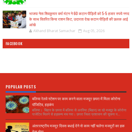
भाजपा नेता शिवकुमार वर्मा मंटन ने 60 कटान पीड़ितों को 5-5 हजार रुपये नगद
के साथ वितरित किया राशन किट, उदारता देख कटान पीड़ितों की छलक आई
आंखे
Akhand Bharat Samachar
Aug 05, 2026
FACEBOOK
POPULAR POSTS
बलिया रेलवे स्टेशन पर काम करने वाला मजदूर छपरा में मिला कोरोना
पॉजिटिव, हड़कंप
बलिया। बिहार के छपरा में बलिया से अररिया (बिहार) जा रहे मजदूर के कोरोना
पाजेटिव मिलने से हड़कम्प मच गया। छपरा जिला प्रशासन की सूचना प...
अंतरराष्ट्रीय मजदूर दिवस बधाई देने से काम नहीं चलेगा मजदूरों का हक
देना होगा