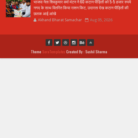
भाजपा नेता शिवकुमार वर्मा मंटन ने 60 कटान पीड़ितों को 5-5 हजार रुपये
नगद के साथ वितरित किया राशन किट, उदारता देख कटान पीड़ितों की
छलक आई आंखे
Akhand Bharat Samachar
Aug 05, 2026
Theme
SoraTemplates
Created By : Sushil Sharma