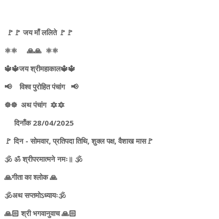
🚩🚩 जय माँ ललिते 🚩🚩
⚛️⚛️ 🙏🙏 ⚛️⚛️
🔱🔱जय श्रीमहाकाल🔱🔱
📢 विश्व पुरोहित पंचांग 📢
☸️☸️ अथ पंचांग 🔯🔯
दिनाँक 28/04/2025
🚩 दिन - सोमवार, प्रतिपदा तिथि, शुक्ल पक्ष, वैशाख मास🚩
🕉️ ॐ श्रीपरमात्मने नमः॥ 🕉️
🙏गीता का श्लोक 🙏
🕉️अथ सप्तमोऽध्यायः🕉️
🙏🏻 श्री भगवानुवाच 🙏🏻