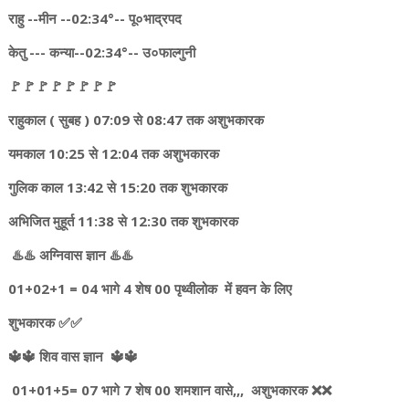
राहु --मीन --02:34°-- पू०भाद्रपद
केतु --- कन्या--02:34°-- उ०फाल्गुनी
🚩🚩🚩🚩🚩🚩🚩🚩
राहुकाल ( सुबह ) 07:09 से 08:47 तक अशुभकारक
यमकाल 10:25 से 12:04 तक अशुभकारक
गुलिक काल 13:42 से 15:20 तक शुभकारक
अभिजित मुहूर्त 11:38 से 12:30 तक शुभकारक
♨️♨️ अग्निवास ज्ञान ♨️♨️
01+02+1 = 04 भागे 4 शेष 00 पृथ्वीलोक में हवन के लिए
शुभकारक ✅✅
🔱🔱 शिव वास ज्ञान 🔱🔱
01+01+5= 07 भागे 7 शेष 00 शमशान वासे,,, अशुभकारक ❌❌