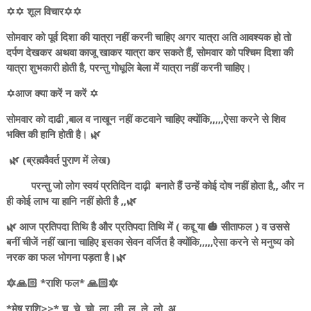
✡️✡️ शूल विचार✡️✡️
सोमवार को पूर्व दिशा की यात्रा नहीं करनी चाहिए अगर यात्रा अति आवश्यक हो तो
दर्पण देखकर अथवा काजू खाकर यात्रा कर सकते हैं, सोमवार को पश्चिम दिशा की
यात्रा शुभकारी होती है, परन्तु गोधूलि बेला में यात्रा नहीं करनी चाहिए।
✡️आज क्या करें न करें ✡️
सोमवार को दाढी ,बाल व नाखून नहीं कटवाने चाहिए क्योंकि,,,,,ऐसा करने से शिव
भक्ति की हानि होती है। 🌿
🌿 (ब्रह्मवैवर्त पुराण में लेख)
परन्तु जो लोग स्वयं प्रतिदिन दाढ़ी बनाते हैं उन्हें कोई दोष नहीं होता है,, और न
ही कोई लाभ या हानि नहीं होती है ,,🌿
🌿 आज प्रतिपदा तिथि है और प्रतिपदा तिथि में ( कद्दू या 🎃 सीताफल ) व उससे
बनीं चीजें नहीं खाना चाहिए इसका सेवन वर्जित है क्योंकि,,,,,ऐसा करने से मनुष्य को
नरक का फल भोगना पड़ता है।🌿
🔯🙏🏻 *राशि फल* 🙏🏻🔯
*मेष राशि>>* चू, चे, चो, ला, ली, लू, ले, लो, अ