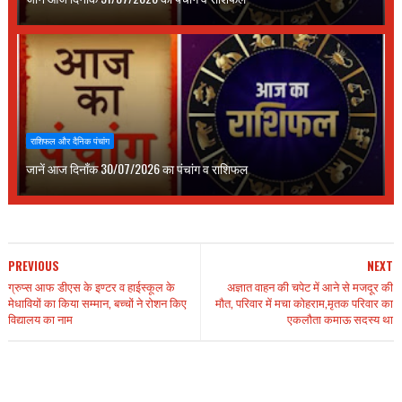
राशिफल और दैनिक पंचांग
जानें आज दिनाँक 30/07/2026 का पंचांग व राशिफल
PREVIOUS
NEXT
ग्रुप्स आफ डीएस के इण्टर व हाईस्कूल के
अज्ञात वाहन की चपेट में आने से मजदूर की
मेधावियों का किया सम्मान, बच्चों ने रोशन किए
मौत, परिवार में मचा कोहराम,मृतक परिवार का
विद्यालय का नाम
एकलौता कमाऊ सदस्य था