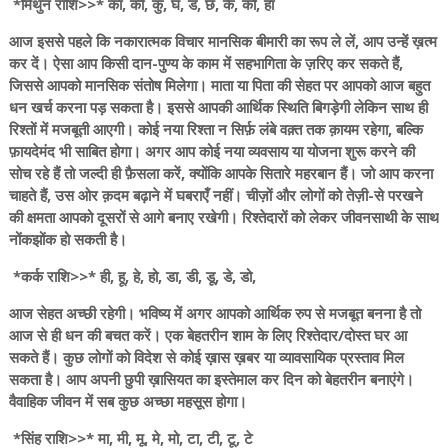
*मिथुन राशि>>* का, की, कु, घ, ड, छ, के, को, हा
आज इससे पहले कि नकारात्मक विचार मानसिक बीमारी का रूप ले लें, आप उन्हें ख़त्म
कर दें। ऐसा आप किसी दान-पुण्य के काम में सहभागिता के ज़रिए कर सकते हैं,
जिससे आपको मानसिक संतोष मिलेगा। माता या पिता की सेहत पर आपको आज बहुत
धन खर्च करना पड़ सकता है। इससे आपकी आर्थिक स्थिति बिगड़ेगी लेकिन साथ ही
रिश्तों में मजबूती आएगी। कोई नया रिश्ता न सिर्फ़ लंबे वक़्त तक क़ायम रहेगा, बल्कि
फ़ायदेमंद भी साबित होगा। अगर आप कोई नया व्यवसाय या योजना शुरू करने की
सोच रहे हैं तो जल्दी ही फ़ैसला करें, क्योंकि आपके सितारे महरबान हैं। जो आप करना
चाहते हैं, उस ओर क़दम बढ़ाने में घबराएँ नहीं। चीज़ों और लोगों को तेज़ी-से परखने
की क्षमता आपको दूसरों से आगे बनाए रखेगी। रिश्तेदारों को लेकर जीवनसाथी के साथ
नोंकझोंक हो सकती है।
*कर्क राशि>>* ही, हू, हे, हो, डा, डी, डू, डे, डो,
आज सेहत अच्छी रहेगी। भविष्य में अगर आपको आर्थिक रुप से मजबूत बनना है तो
आज से ही धन की बचत करें। एक बेहतरीन शाम के लिए रिश्तेदार/दोस्त घर आ
सकते हैं। कुछ लोगों को विदेश से कोई ख़ास ख़बर या व्यावसायिक प्रस्ताव मिल
सकता है। आप अपनी छुपी ख़ासियत का इस्तेमाल कर दिन को बेहतरीन बनाएंगे।
वैवाहिक जीवन में सब कुछ अच्छा महसूस होगा।
*सिंह राशि>>* मा, मी, मू, मे, मो, टा, टी, टू, टे