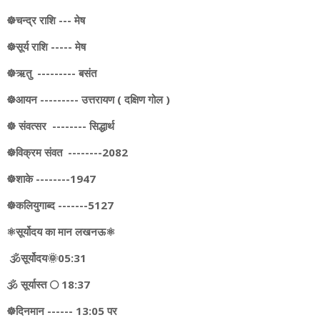
☸️चन्द्र राशि --- मेष
☸️सूर्य राशि ----- मेष
☸️ऋतु --------- बसंत
☸️आयन --------- उत्तरायण ( दक्षिण गोल )
☸️ संवत्सर -------- सिद्धार्थ
☸️विक्रम संवत --------2082
☸️शाके --------1947
☸️कलियुगाब्द -------5127
⚛️सूर्योदय का मान लखनऊ⚛️
🕉️सूर्योदय🌞05:31
🕉️ सूर्यास्त 🌕 18:37
☸️दिनमान ------ 13:05 पर