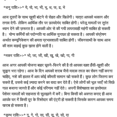
*धनु राशि>>* ये, यो, भा, भी, भू, ध, फ, ढ, भे
आज दूसरों के साथ ख़ुशी बांटने से सेहत और खिलेगी। यात्रा आपको थकान और
तनाव देगी- लेकिन आर्थिक तौर पर फ़ायदेमंद साबित होगी। घरेलू मामलों पर तुरंत
ध्यान देने की ज़रूरत है। आपकी ओर से की गयी लापरावाही महंगी साबित हो सकती
है। योग्य कर्मियों को पदोन्नति या आर्थिक मुनाफ़ा हो सकता है। आपकी संप्रेषण
अर्थात कम्यूनिकेशन की क्षमता प्रभावशाली साबित होगी। जीवनसाथी के साथ आज
की शाम वाक़ई कुछ ख़ास होने वाली है।
*मकर राशि>>* भो, जा, जी, खी, खू, खे, खो, गा, गी
आज अगर आपकी योजना बाहर घूमने-फिरने की है तो आपका वक़्त हँसी-ख़ुशी और
सुकून भरा रहेगा। आज के दिन आपको शराब जैसे मादक तरल का सेवन नहीं करना
चाहिए, नशे की हालत में आप कोई कीमती सामान खो सकते हैं। कुछ लोग जितना कर
सकते हैं, उससे कई ज़्यादा करने का वादा कर देते हैं। ऐसे लोगों को भूल जाएँ जो सिर्फ़
गाल बजाना जानते हैं और कोई परिणाम नहीं देते। अपनी विशेषज्ञता का इस्तेमाल
पेशेवर मामलों को सहजता से सुलझाने में करें। बिना किसी को अवगत कराए ही आज
आपके घर में किसी दूर के रिश्तेदार की एंट्री हो सकती है जिसके कारण आपका समय
खराब हो सकता है।
*कुम्भ राशि>>* गू, गे, गो, सा, सी, सू, से, सो, दा