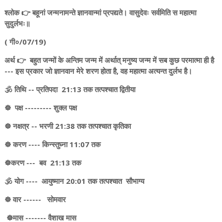
श्लोक 👉 बहूनां जन्मनामन्ते ज्ञानवान्मां प्रपद्यते। वासुदेवः सर्वमिति स महात्मा
सुदुर्लभः॥
( गी०/07/19)
अर्थ 👉 बहुत जन्मों के अन्तिम जन्म में अर्थात् मनुष्य जन्म में सब कुछ परमात्मा ही है
--- इस प्रकार जो ज्ञानवान मेरे शरण होता है, वह महात्मा अत्यन्त दुर्लभ है।
🕉️ तिथि -- प्रतिपदा 21:13 तक तत्पश्चात द्वितीया
☸️ पक्ष --------- शुक्ल पक्ष
☸️ नक्षत्र -- भरणी 21:38 तक तत्पश्चात कृतिका
☸️ करण ---- किन्स्तुघ्ना 11:07 तक
☸️करण --- बव 21:13 तक
🕉️ योग ---- आयुष्मान 20:01 तक तत्पश्चात सौभाग्य
☸️ वार ------ सोमवार
☸️मास ------- वैशाख मास