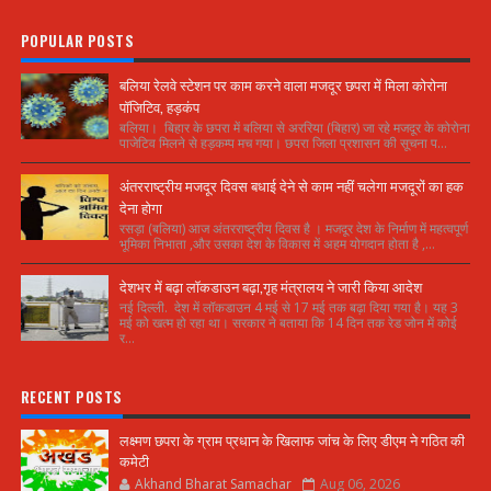
POPULAR POSTS
बलिया रेलवे स्टेशन पर काम करने वाला मजदूर छपरा में मिला कोरोना
पॉजिटिव, हड़कंप
बलिया। बिहार के छपरा में बलिया से अररिया (बिहार) जा रहे मजदूर के कोरोना
पाजेटिव मिलने से हड़कम्प मच गया। छपरा जिला प्रशासन की सूचना प...
अंतरराष्ट्रीय मजदूर दिवस बधाई देने से काम नहीं चलेगा मजदूरों का हक
देना होगा
रसड़ा (बलिया) आज अंतरराष्ट्रीय दिवस है । मजदूर देश के निर्माण में महत्वपूर्ण
भूमिका निभाता ,और उसका देश के विकास में अहम योगदान होता है ,...
देशभर में बढ़ा लॉकडाउन बढ़ा,गृह मंत्रालय ने जारी किया आदेश
नई दिल्ली. देश में लॉकडाउन 4 मई से 17 मई तक बढ़ा दिया गया है। यह 3
मई को खत्म हो रहा था। सरकार ने बताया कि 14 दिन तक रेड जोन में कोई
र...
RECENT POSTS
लक्ष्मण छपरा के ग्राम प्रधान के खिलाफ जांच के लिए डीएम ने गठित की
कमेटी
Akhand Bharat Samachar
Aug 06, 2026