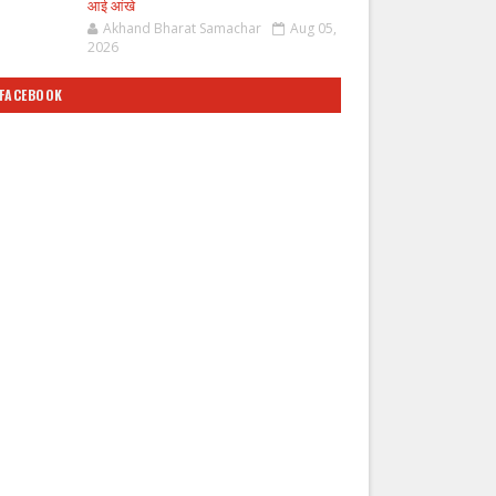
आई आंखे
Akhand Bharat Samachar
Aug 05,
2026
FACEBOOK