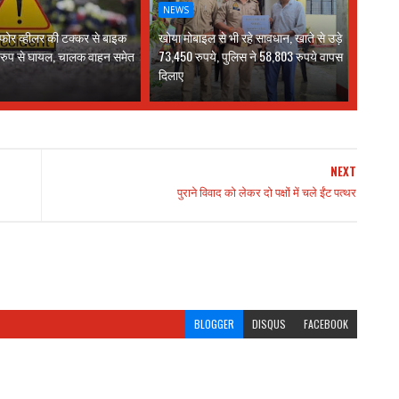
NEWS
 फोर व्हीलर की टक्कर से बाइक
खोया मोबाइल से भी रहे सावधान, खाते से उड़े
 रुप से घायल, चालक वाहन समेत
73,450 रुपये, पुलिस ने 58,803 रुपये वापस
दिलाए
NEXT
पुराने विवाद को लेकर दो पक्षों में चले ईंट पत्थर
BLOGGER
DISQUS
FACEBOOK