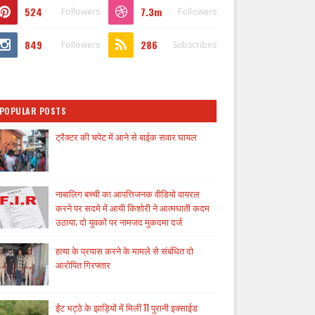
524
7.3m
Followers
Followers
849
286
Followers
Subscribes
POPULAR POSTS
ट्रैक्टर की चपेट में आने से बाईक सवार घायल
नाबालिग बच्ची का आपत्तिजनक वीडियो वायरल
करने पर सदमे में आयी किशोरी ने आत्मघाती कदम
उठाया; दो युवकों पर नामजद मुकदमा दर्ज
हत्या के प्रयास करने के मामले से संबंधित दो
आरोपित गिरफ्तार
ईंट भट्ठे के झाड़ियों में मिलीं 11 पुरानी इक्साईड