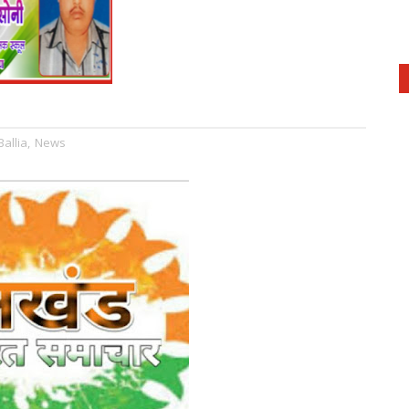
Ballia
,
News