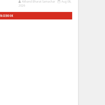
Akhand Bharat Samachar
Aug 08,
2026
FACEBOOK