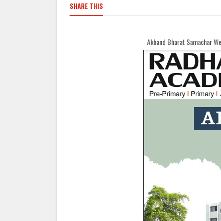
SHARE THIS
Akhand Bharat Samachar Welcomes You || Now your a