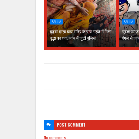
BALLIA
BALLIA
बुढ़वा ब्रह्म बाबा मंदिर के पास गड्ढे में मिला
युवक पर जा
वृद्धा का शव, जांच में जुटी पुलिस
एंगल से जां
POST
COMMENT
No comments