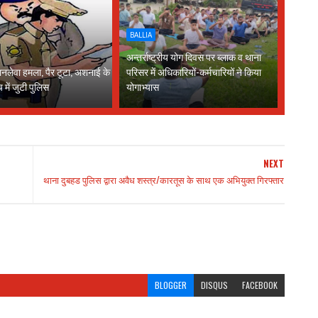
BALLIA
अन्तर्राष्ट्रीय योग दिवस पर ब्लाक व थाना
नलेवा हमला, पैर टूटा, अशनाई के
परिसर में अधिकारियों-कर्मचारियों ने किया
च में जुटी पुलिस
योगाभ्यास
NEXT
थाना दुबहड पुलिस द्वारा अवैध शस्त्र/कारतूस के साथ एक अभियुक्त गिरफ्तार
BLOGGER
DISQUS
FACEBOOK