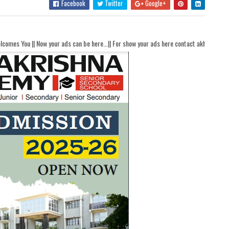
Facebook
Twitter
Google+
ds can be here...|| For show your ads here contact akhandbharatsamachaar@gmail.co