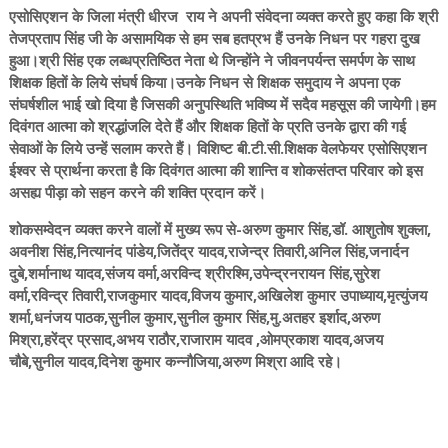
एसोसिएशन के जिला मंत्री धीरज राय ने अपनी संवेदना व्यक्त करते हुए कहा कि श्री
तेजप्रताप सिंह जी के असामयिक से हम सब हतप्रभ हैं उनके निधन पर गहरा दुख
हुआ।श्री सिंह एक लब्धप्रतिष्ठित नेता थे जिन्होंने ने जीवनपर्यन्त समर्पण के साथ
शिक्षक हितों के लिये संघर्ष किया।उनके निधन से शिक्षक समुदाय ने अपना एक
संघर्षशील भाई खो दिया है जिसकी अनुपस्थिति भविष्य में सदैव महसूस की जायेगी।हम
दिवंगत आत्मा को श्रद्धांजलि देते हैं और शिक्षक हितों के प्रति उनके द्वारा की गई
सेवाओं के लिये उन्हें सलाम करते हैं। विशिष्ट बी.टी.सी.शिक्षक वेलफेयर एसोसिएशन
ईश्वर से प्रार्थना करता है कि दिवंगत आत्मा की शान्ति व शोकसंतप्त परिवार को इस
असह्य पीड़ा को सहन करने की शक्ति प्रदान करें।
शोकसम्वेदन व्यक्त करने वालों में मुख्य रूप से-अरुण कुमार सिंह,डॉ. आशुतोष शुक्ला,
अवनीश सिंह,नित्यानंद पांडेय,जितेंद्र यादव,राजेन्द्र तिवारी,अनिल सिंह,जनार्दन
दुबे,शर्मानाथ यादव,संजय वर्मा,अरविन्द श्रीरश्मि,उपेन्द्रनरायन सिंह,सुरेश
वर्मा,रविन्द्र तिवारी,राजकुमार यादव,विजय कुमार,अखिलेश कुमार उपाध्याय,मृत्युंजय
शर्मा,धनंजय पाठक,सुनील कुमार,सुनील कुमार सिंह,मु.अतहर इर्शाद,अरुण
मिश्रा,हरेंद्र प्रसाद,अभय राठौर,राजाराम यादव ,ओमप्रकाश यादव,अजय
चौबे,सुनील यादव,दिनेश कुमार कन्नौजिया,अरुण मिश्रा आदि रहे।