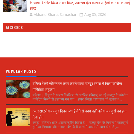
के साथ वितरित किया राशन किट, उदारता देख कटान पीड़ितों की छलक आई
आंखे
Akhand Bharat Samachar
Aug 05, 2026
FACEBOOK
POPULAR POSTS
बलिया रेलवे स्टेशन पर काम करने वाला मजदूर छपरा में मिला कोरोना
पॉजिटिव, हड़कंप
बलिया। बिहार के छपरा में बलिया से अररिया (बिहार) जा रहे मजदूर के कोरोना
पाजेटिव मिलने से हड़कम्प मच गया। छपरा जिला प्रशासन की सूचना प...
अंतरराष्ट्रीय मजदूर दिवस बधाई देने से काम नहीं चलेगा मजदूरों का हक
देना होगा
रसड़ा (बलिया) आज अंतरराष्ट्रीय दिवस है । मजदूर देश के निर्माण में महत्वपूर्ण
भूमिका निभाता ,और उसका देश के विकास में अहम योगदान होता है ,...