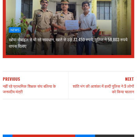
NEWS
खोया मोबाइल से भी रहे सावधान, खाते से उड़े 73,450 रुपये, पुलिस ने 58,803 रुपये
वापस दिलाए
PREVIOUS
NEXT
नहीं रहे प्राथमिक शिक्षक संघ बलिया के
शांति भंग की आशंका में हल्दी पुलिस ने 9 लोगों
जनपदीय मंत्री
को किया चालान