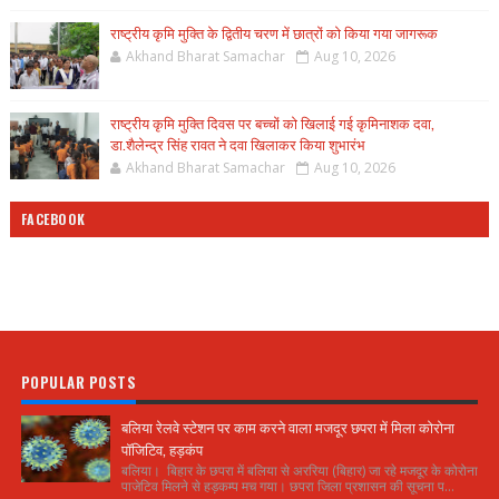
राष्ट्रीय कृमि मुक्ति के द्वितीय चरण में छात्रों को किया गया जागरूक
Akhand Bharat Samachar
Aug 10, 2026
राष्ट्रीय कृमि मुक्ति दिवस पर बच्चों को खिलाई गई कृमिनाशक दवा,
डा.शैलेन्द्र सिंह रावत ने दवा खिलाकर किया शुभारंभ
Akhand Bharat Samachar
Aug 10, 2026
FACEBOOK
POPULAR POSTS
बलिया रेलवे स्टेशन पर काम करने वाला मजदूर छपरा में मिला कोरोना
पॉजिटिव, हड़कंप
बलिया। बिहार के छपरा में बलिया से अररिया (बिहार) जा रहे मजदूर के कोरोना
पाजेटिव मिलने से हड़कम्प मच गया। छपरा जिला प्रशासन की सूचना प...