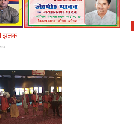
 की झलक
अन्य