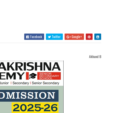
Facebook
Twitter
Google+
Akhand Bharat Samachar Welcomes You ||