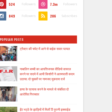
524
7.3m
Followers
Followers
849
286
Followers
Subscribes
POPULAR POSTS
ट्रैक्टर की चपेट में आने से बाईक सवार घायल
नाबालिग बच्ची का आपत्तिजनक वीडियो वायरल
करने पर सदमे में आयी किशोरी ने आत्मघाती कदम
उठाया; दो युवकों पर नामजद मुकदमा दर्ज
हत्या के प्रयास करने के मामले से संबंधित दो
आरोपित गिरफ्तार
ईंट भट्ठे के झाड़ियों में मिलीं 11 पुरानी इक्साईड