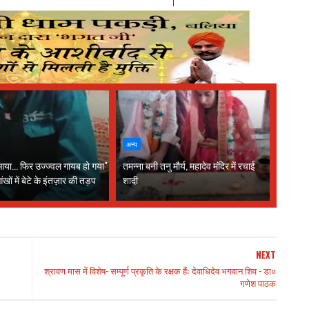
अन्य
ा... फिर उज्ज्वल गायब हो गया"
तमन्ना बनी तनु मौर्य, महादेव मंदिर में रचाई
खों में बेटे के इंतज़ार की तड़प
शादी
NEXT
श्रावण मास में विशेष- सम्पूर्ण प्रकृति के रक्षक हैंः देवाधिदेव भगवान शिव - डा०
गणेश पाठक