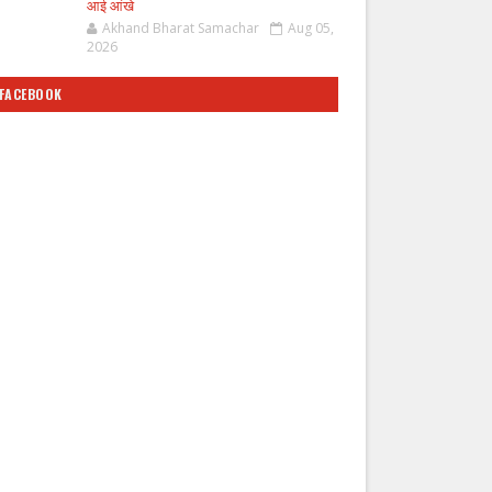
आई आंखे
Akhand Bharat Samachar
Aug 05,
2026
FACEBOOK