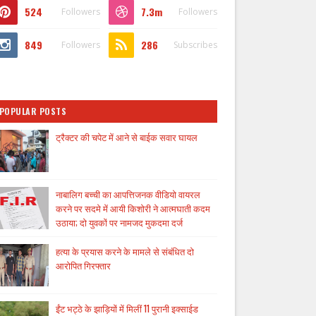
524
7.3m
Followers
Followers
849
286
Followers
Subscribes
POPULAR POSTS
ट्रैक्टर की चपेट में आने से बाईक सवार घायल
नाबालिग बच्ची का आपत्तिजनक वीडियो वायरल
करने पर सदमे में आयी किशोरी ने आत्मघाती कदम
उठाया; दो युवकों पर नामजद मुकदमा दर्ज
हत्या के प्रयास करने के मामले से संबंधित दो
आरोपित गिरफ्तार
ईंट भट्ठे के झाड़ियों में मिलीं 11 पुरानी इक्साईड