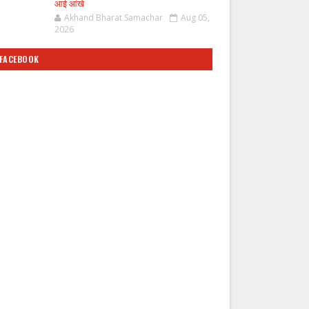
आई आंखे
Akhand Bharat Samachar
Aug 05,
2026
FACEBOOK