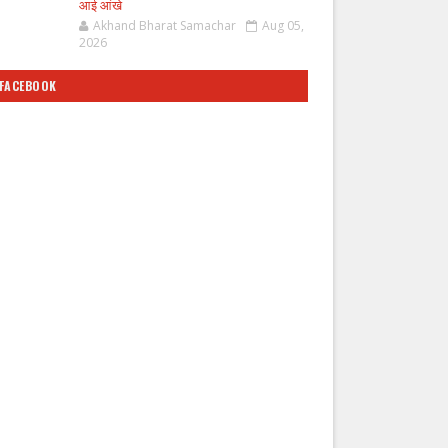
आई आंखे
Akhand Bharat Samachar
Aug 05,
2026
FACEBOOK