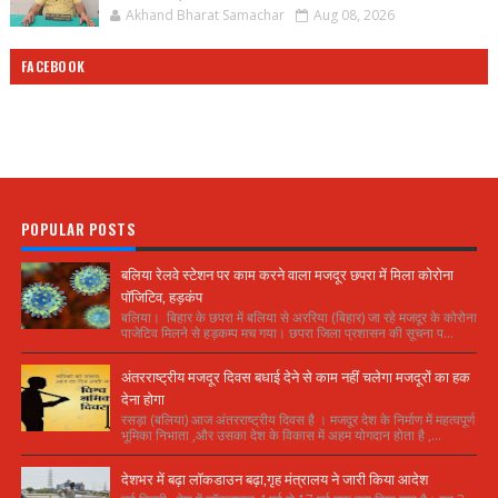
Akhand Bharat Samachar
Aug 08, 2026
FACEBOOK
POPULAR POSTS
बलिया रेलवे स्टेशन पर काम करने वाला मजदूर छपरा में मिला कोरोना
पॉजिटिव, हड़कंप
बलिया। बिहार के छपरा में बलिया से अररिया (बिहार) जा रहे मजदूर के कोरोना
पाजेटिव मिलने से हड़कम्प मच गया। छपरा जिला प्रशासन की सूचना प...
अंतरराष्ट्रीय मजदूर दिवस बधाई देने से काम नहीं चलेगा मजदूरों का हक
देना होगा
रसड़ा (बलिया) आज अंतरराष्ट्रीय दिवस है । मजदूर देश के निर्माण में महत्वपूर्ण
भूमिका निभाता ,और उसका देश के विकास में अहम योगदान होता है ,...
देशभर में बढ़ा लॉकडाउन बढ़ा,गृह मंत्रालय ने जारी किया आदेश