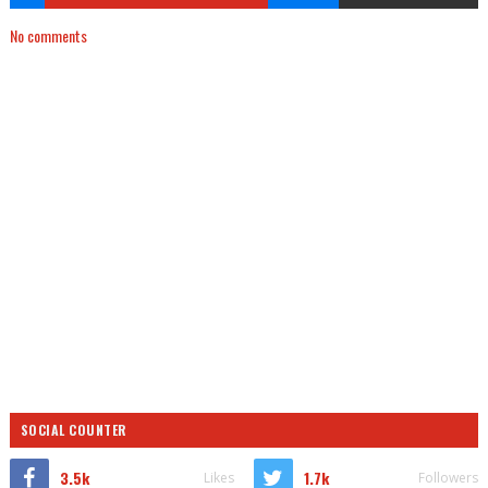
No comments
SOCIAL COUNTER
3.5k
1.7k
Likes
Followers