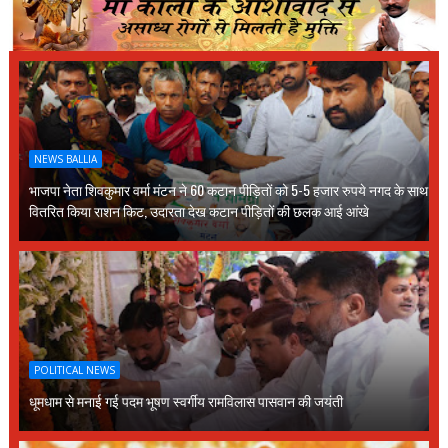
NEWS BALLIA
भाजपा नेता शिवकुमार वर्मा मंटन ने 60 कटान पीड़ितों को 5-5 हजार रुपये नगद के साथ
वितरित किया राशन किट, उदारता देख कटान पीड़ितों की छलक आई आंखे
POLITICAL NEWS
धूमधाम से मनाई गई पदम भूषण स्वर्गीय रामविलास पासवान की जयंती