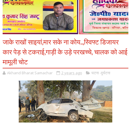
जाके राखों साइयां,मार सके ना कोय..,स्विफ्ट डिजायर
कार पेड़ से टकराई,गाड़ी के उड़े परखच्चे, चालक को आई
मामूली चोट
Akhand Bharat Samachar
2 years ago
घटना -दुर्घटना