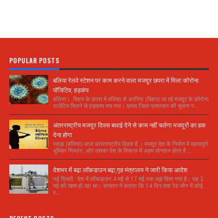
POPULAR POSTS
बलिया रेलवे स्टेशन पर काम करने वाला मजदूर छपरा में मिला कोरोना
पॉजिटिव, हड़कंप
बलिया। बिहार के छपरा में बलिया से अररिया (बिहार) जा रहे मजदूर के कोरोना
पाजेटिव मिलने से हड़कम्प मच गया। छपरा जिला प्रशासन की सूचना प...
अंतरराष्ट्रीय मजदूर दिवस बधाई देने से काम नहीं चलेगा मजदूरों का हक
देना होगा
रसड़ा (बलिया) आज अंतरराष्ट्रीय दिवस है । मजदूर देश के निर्माण में महत्वपूर्ण
भूमिका निभाता ,और उसका देश के विकास में अहम योगदान होता है ,...
देशभर में बढ़ा लॉकडाउन बढ़ा,गृह मंत्रालय ने जारी किया आदेश
नई दिल्ली. देश में लॉकडाउन 4 मई से 17 मई तक बढ़ा दिया गया है। यह 3
मई को खत्म हो रहा था। सरकार ने बताया कि 14 दिन तक रेड जोन में कोई
र...