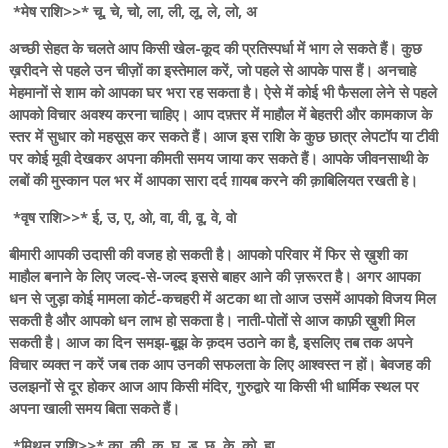
*मेष राशि>>* चू, चे, चो, ला, ली, लू, ले, लो, अ
अच्छी सेहत के चलते आप किसी खेल-कूद की प्रतिस्पर्धा में भाग ले सकते हैं। कुछ
ख़रीदने से पहले उन चीज़ों का इस्तेमाल करें, जो पहले से आपके पास हैं। अनचाहे
मेहमानों से शाम को आपका घर भरा रह सकता है। ऐसे में कोई भी फैसला लेने से पहले
आपको विचार अवश्य करना चाहिए। आप दफ़्तर में माहौल में बेहतरी और कामकाज के
स्तर में सुधार को महसूस कर सकते हैं। आज इस राशि के कुछ छात्र लेपटॉप या टीवी
पर कोई मूवी देखकर अपना कीमती समय जाया कर सकते हैं। आपके जीवनसाथी के
लबों की मुस्कान पल भर में आपका सारा दर्द ग़ायब करने की क़ाबिलियत रखती हे।
*वृष राशि>>* ई, उ, ए, ओ, वा, वी, वू, वे, वो
बीमारी आपकी उदासी की वजह हो सकती है। आपको परिवार में फिर से ख़ुशी का
माहौल बनाने के लिए जल्द-से-जल्द इससे बाहर आने की ज़रूरत है। अगर आपका
धन से जुड़ा कोई मामला कोर्ट-कचहरी में अटका था तो आज उसमें आपको विजय मिल
सकती है और आपको धन लाभ हो सकता है। नाती-पोतों से आज काफ़ी ख़ुशी मिल
सकती है। आज का दिन समझ-बूझ के क़दम उठाने का है, इसलिए तब तक अपने
विचार व्यक्त न करें जब तक आप उनकी सफलता के लिए आश्वस्त न हों। बेवजह की
उलझनों से दूर होकर आज आप किसी मंदिर, गुरुद्वारे या किसी भी धार्मिक स्थल पर
अपना खाली समय बिता सकते हैं।
*मिथुन राशि>>* का, की, कु, घ, ड, छ, के, को, हा