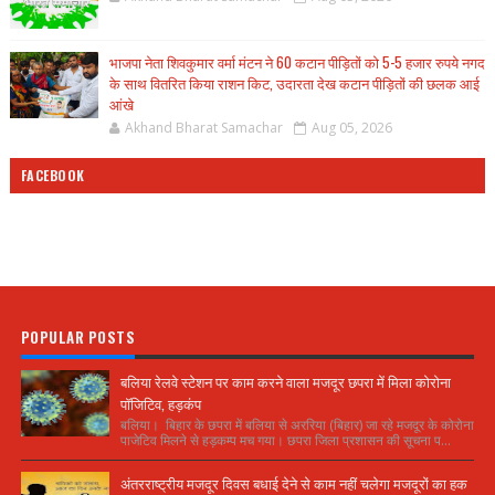
भाजपा नेता शिवकुमार वर्मा मंटन ने 60 कटान पीड़ितों को 5-5 हजार रुपये नगद
के साथ वितरित किया राशन किट, उदारता देख कटान पीड़ितों की छलक आई
आंखे
Akhand Bharat Samachar
Aug 05, 2026
FACEBOOK
POPULAR POSTS
बलिया रेलवे स्टेशन पर काम करने वाला मजदूर छपरा में मिला कोरोना
पॉजिटिव, हड़कंप
बलिया। बिहार के छपरा में बलिया से अररिया (बिहार) जा रहे मजदूर के कोरोना
पाजेटिव मिलने से हड़कम्प मच गया। छपरा जिला प्रशासन की सूचना प...
अंतरराष्ट्रीय मजदूर दिवस बधाई देने से काम नहीं चलेगा मजदूरों का हक