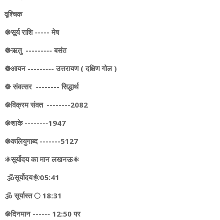
वृश्चिक
☸️सूर्य राशि ----- मेष
☸️ऋतु --------- बसंत
☸️आयन --------- उत्तरायण ( दक्षिण गोल )
☸️ संवत्सर -------- सिद्धार्थ
☸️विक्रम संवत --------2082
☸️शाके --------1947
☸️कलियुगाब्द -------5127
⚛️सूर्योदय का मान लखनऊ⚛️
🕉️सूर्योदय🌞05:41
🕉️ सूर्यास्त 🌕 18:31
☸️दिनमान ------ 12:50 पर