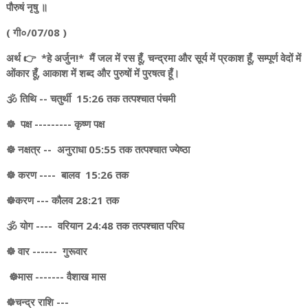
पौरुषं नृषु ॥
( गी०/07/08 )
अर्थ 👉 *हे अर्जुन!* मैं जल में रस हूँ, चन्द्रमा और सूर्य में प्रकाश हूँ, सम्पूर्ण वेदों में
ओंकार हूँ, आकाश में शब्द और पुरुषों में पुरषत्व हूँ।
🕉️ तिथि -- चतुर्थी 15:26 तक तत्पश्चात पंचमी
☸️ पक्ष --------- कृष्ण पक्ष
☸️ नक्षत्र -- अनुराधा 05:55 तक तत्पश्चात ज्येष्ठा
☸️ करण ---- बालव 15:26 तक
☸️करण --- कौलव 28:21 तक
🕉️ योग ---- वरियान 24:48 तक तत्पश्चात परिघ
☸️ वार ------ गुरूवार
☸️मास ------- वैशाख मास
☸️चन्द्र राशि ---