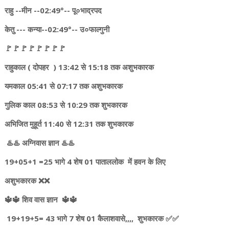
राहु --मीन --02:49°-- पू०भाद्रपद
केतु --- कन्या--02:49°-- उ०फाल्गुनी
🚩🚩🚩🚩🚩🚩🚩🚩
राहुकाल ( दोपहर ) 13:42 से 15:18 तक अशुभकारक
यमकाल 05:41 से 07:17 तक अशुभकारक
गुलिक काल 08:53 से 10:29 तक शुभकारक
अभिजित मुहूर्त 11:40 से 12:31 तक शुभकारक
♨️♨️ अग्निवास ज्ञान ♨️♨️
19+05+1 =25 भागे 4 शेष 01 पाताललोक में हवन के लिए
अशुभकारक ❌❌
🔱🔱 शिव वास ज्ञान 🔱🔱
19+19+5= 43 भागे 7 शेष 01 कैलाशवासे,,,, शुभकारक ✅✅