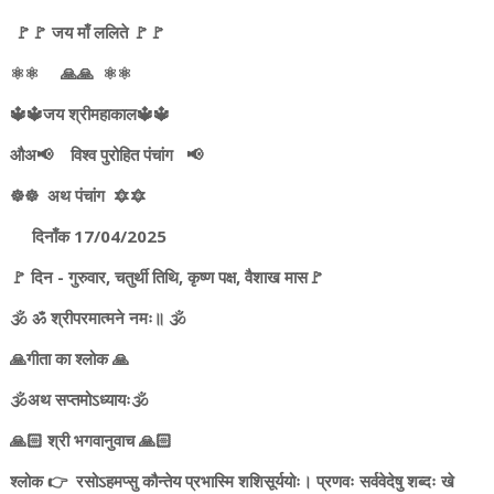
🚩🚩 जय माँ ललिते 🚩🚩
⚛️⚛️ 🙏🙏 ⚛️⚛️
🔱🔱जय श्रीमहाकाल🔱🔱
औअ📢 विश्व पुरोहित पंचांग 📢
☸️☸️ अथ पंचांग 🔯🔯
दिनाँक 17/04/2025
🚩 दिन - गुरुवार, चतुर्थी तिथि, कृष्ण पक्ष, वैशाख मास🚩
🕉️ ॐ श्रीपरमात्मने नमः॥ 🕉️
🙏गीता का श्लोक 🙏
🕉️अथ सप्तमोऽध्यायः🕉️
🙏🏻 श्री भगवानुवाच 🙏🏻
श्लोक 👉 रसोऽहमप्सु कौन्तेय प्रभास्मि शशिसूर्ययोः। प्रणवः सर्ववेदेषु शब्दः खे