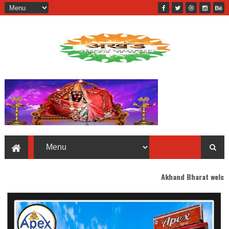
Akhand Bharat welcomes you