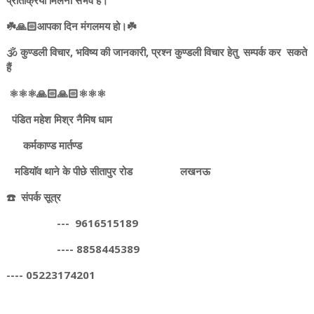
प्रतिक्रिया मिलना संभव है।
☘️🙏🏻आपका दिन मंगलमय हो।☘️
🕉️ कुण्डली विचार, भविष्य की जानकारी, प्रश्न कुण्डली विचार हेतु सम्पर्क कर सकते
हैं
⚛️⚛️⚛️🙏🏻🙏🏻⚛️⚛️⚛️
पंडित महेश मिश्र नैमिष धाम
कर्मकाण्ड मार्तण्ड
मडियाॅव थाने के पीछे सीतापुर रोड लखनऊ
☎️ संपर्क सूत्र
--- 9616515189
---- 8858445389
---- 05223174201