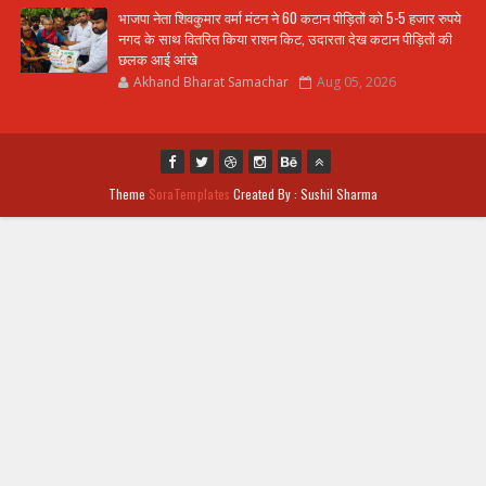
भाजपा नेता शिवकुमार वर्मा मंटन ने 60 कटान पीड़ितों को 5-5 हजार रुपये
नगद के साथ वितरित किया राशन किट, उदारता देख कटान पीड़ितों की
छलक आई आंखे
Akhand Bharat Samachar
Aug 05, 2026
Theme
SoraTemplates
Created By : Sushil Sharma