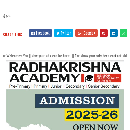
डेस्क
Facebook
Twitter
Google+
SHARE THIS
w your ads can be here...|| For show your ads here contact akhandbharatsamachaar@