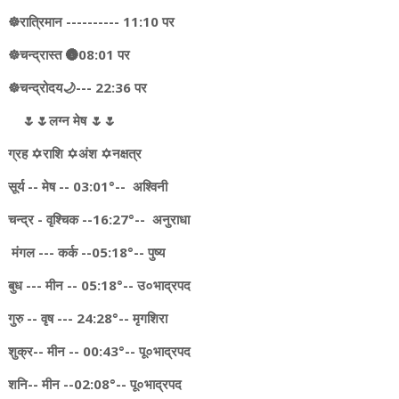
☸️रात्रिमान ---------- 11:10 पर
☸️चन्द्रास्त 🌚08:01 पर
☸चन्द्रोदय🌙--- 22:36 पर
🌷🌷लग्न मेष 🌷🌷
ग्रह ✡️राशि ✡️अंश ✡️नक्षत्र
सूर्य -- मेष -- 03:01°-- अश्विनी
चन्द्र - वृश्चिक --16:27°-- अनुराधा
मंगल --- कर्क --05:18°-- पुष्य
बुध --- मीन -- 05:18°-- उ०भाद्रपद
गुरु -- वृष --- 24:28°-- मृगशिरा
शुक्र-- मीन -- 00:43°-- पू०भाद्रपद
शनि-- मीन --02:08°-- पू०भाद्रपद