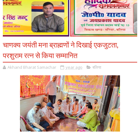
चाणक्य जयंती मना ब्राह्मणों ने दिखाई एकजुटता,
परशुराम रत्न से किया सम्मानित
Akhand Bharat Samachar
year ago
बलिया