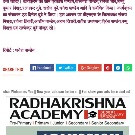
देना चाहिए। कार्यक्रम को ओम प्रकाश पाण्डेय,करूणेश पाण्डेय,रामजी चौबे,विष्णु
कुमार मिश्र,रत्नाकर दुबे, सरोज दुबे,धनेश पाण्डेय आदि ने संबोधित किया। कार्यक्रम
का संचालन एड.दिनेश दुबे ने किया। इस अवसर पर बीएसएस के जिलाध्यक्ष संजय
मिश्रा,राकेश तिवारी,आशीष पाण्डेय,अरुण तिवारी,सतीश उपाध्याय,प्रिंस पाण्डेय,पप्पु
मिश्रा एवं सत्येन्द्र दुबे मौजूद रहे।
रिपोर्ट : धनेश पाण्डेय
Facebook
Twitter
Google+
SHARE THIS
You || Now your ads can be here...|| For show your ads here contact akhandbharats