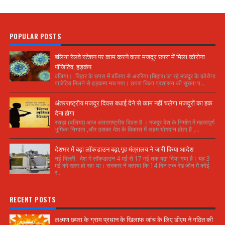
POPULAR POSTS
बलिया रेलवे स्टेशन पर काम करने वाला मजदूर छपरा में मिला कोरोना
पॉजिटिव, हड़कंप
बलिया। बिहार के छपरा में बलिया से अररिया (बिहार) जा रहे मजदूर के कोरोना
पाजेटिव मिलने से हड़कम्प मच गया। छपरा जिला प्रशासन की सूचना प...
अंतरराष्ट्रीय मजदूर दिवस बधाई देने से काम नहीं चलेगा मजदूरों का हक
देना होगा
रसड़ा (बलिया) आज अंतरराष्ट्रीय दिवस है । मजदूर देश के निर्माण में महत्वपूर्ण
भूमिका निभाता ,और उसका देश के विकास में अहम योगदान होता है ,...
देशभर में बढ़ा लॉकडाउन बढ़ा,गृह मंत्रालय ने जारी किया आदेश
नई दिल्ली. देश में लॉकडाउन 4 मई से 17 मई तक बढ़ा दिया गया है। यह 3
मई को खत्म हो रहा था। सरकार ने बताया कि 14 दिन तक रेड जोन में कोई
र...
RECENT POSTS
लक्ष्मण छपरा के ग्राम प्रधान के खिलाफ जांच के लिए डीएम ने गठित की