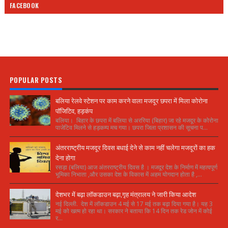
FACEBOOK
POPULAR POSTS
बलिया रेलवे स्टेशन पर काम करने वाला मजदूर छपरा में मिला कोरोना
पॉजिटिव, हड़कंप
बलिया। बिहार के छपरा में बलिया से अररिया (बिहार) जा रहे मजदूर के कोरोना
पाजेटिव मिलने से हड़कम्प मच गया। छपरा जिला प्रशासन की सूचना प...
अंतरराष्ट्रीय मजदूर दिवस बधाई देने से काम नहीं चलेगा मजदूरों का हक
देना होगा
रसड़ा (बलिया) आज अंतरराष्ट्रीय दिवस है । मजदूर देश के निर्माण में महत्वपूर्ण
भूमिका निभाता ,और उसका देश के विकास में अहम योगदान होता है ,...
देशभर में बढ़ा लॉकडाउन बढ़ा,गृह मंत्रालय ने जारी किया आदेश
नई दिल्ली. देश में लॉकडाउन 4 मई से 17 मई तक बढ़ा दिया गया है। यह 3
मई को खत्म हो रहा था। सरकार ने बताया कि 14 दिन तक रेड जोन में कोई
र...