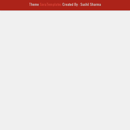
Theme
SoraTemplates
Created By : Sushil Sharma