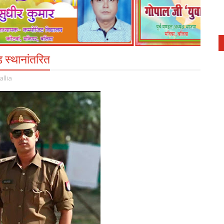
 स्थानांतरित
allia