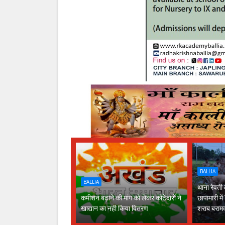
BALLIA
BALLIA
थाना रेवती
कमीशन बढ़ाने की मांग को लेकर कोटेदारों ने
छापामारी म
खाद्यान का नही किया वितरण
शराब बराम