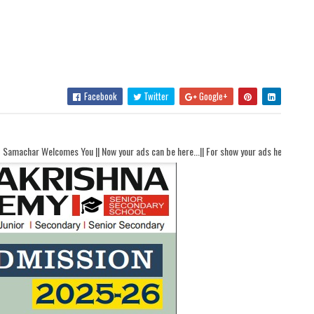
Facebook
Twitter
Google+
|| Now your ads can be here...|| For show your ads here contact akhandbharatsamac