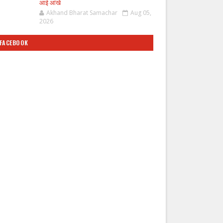
आई आंखे
Akhand Bharat Samachar
Aug 05,
2026
FACEBOOK