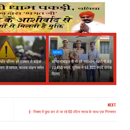
NEWS
 फोर व्हीलर की टक्कर से बाइक
खोया मोबाइल से भी रहे सावधान, खाते से उड़े
 रुप से घायल, चालक वाहन समेत
73,450 रुपये, पुलिस ने 58,803 रुपये वापस
दिलाए
NEXT
ई - रिक्शा में छुपा कर ले जा रहे 60 लीटर शराब के साथ एक गिरफ्तार