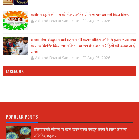
कमीशन बढ़ाने की मांग को लेकर कोटेदारों ने खाद्यान का नही किया वितरण
Akhand Bharat Samachar
Aug 05, 2026
भाजपा नेता शिवकुमार वर्मा मंटन ने 60 कटान पीड़ितों को 5-5 हजार रुपये नगद
के साथ वितरित किया राशन किट, उदारता देख कटान पीड़ितों की छलक आई
आंखे
Akhand Bharat Samachar
Aug 05, 2026
FACEBOOK
POPULAR POSTS
बलिया रेलवे स्टेशन पर काम करने वाला मजदूर छपरा में मिला कोरोना
पॉजिटिव, हड़कंप