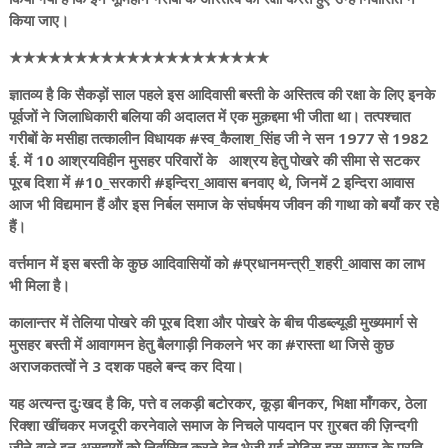
किया जाए।
★★★★★★★★★★★★★★★★★★★★
ज्ञातव्य है कि सैकड़ों साल पहले इस आदिवासी बस्ती के अस्तित्व की रक्षा के लिए इनके
पूर्वजों ने जिलाधिकारी बलिया की अदालत में एक मुक़द्दमा भी जीता था। तत्पश्चात
गरीबों के मसीहा तत्कालीन विधायक #स्व_कैलाश_सिंह जी ने सन 1977 से 1982
ई. में 10 आश्रयविहीन मुसहर परिवारों के आश्रय हेतु पोखरे की सीमा से सटकर
पूरब दिशा में #10_सरकारी #इन्दिरा_आवास बनवाए थे, जिनमें 2 इन्दिरा आवास
आज भी विद्यमान हैं और इस निर्बल समाज के संघर्षमय जीवन की गाथा को बयाँ कर रहे
हैं।
वर्त्तमान में इस बस्ती के कुछ आदिवासियों को #प्रधानमन्त्री_शहरी_आवास का लाभ
भी मिला है।
कालान्तर में तेलिया पोखरे की पूरब दिशा और पोखरे के बीच पीडब्ल्यूडी मुख्यमार्ग से
मुसहर बस्ती में आवागमन हेतु बैलगाड़ी निकलने भर का #रास्ता था जिसे कुछ
अराजकतत्वों ने 3 दशक पहले बन्द कर दिया।
यह अत्यन्त दुःखद है कि, पत्ते व लकड़ी बटोरकर, कूड़ा बीनकर, भिक्षा माँगकर, ठेला
रिक्शा खींचकर मजदूरी करनेवाले समाज के निचले पायदान पर ग़ुरबत की ज़िन्दगी
जीने वाले इन असहायों को निर्वासित करने हेतु भेजी गई नोटिस इस समाज के प्रति