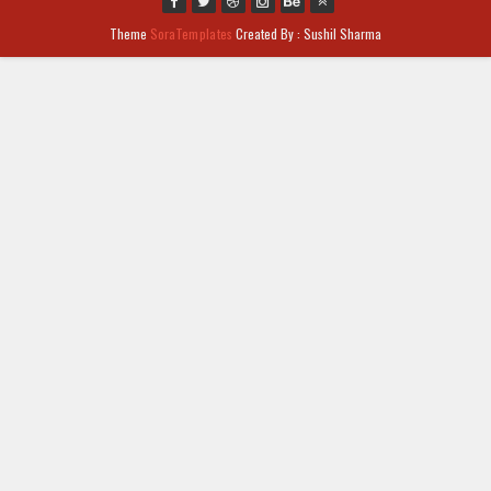
Theme
SoraTemplates
Created By : Sushil Sharma