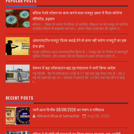
POPULAR POSTS
बलिया रेलवे स्टेशन पर काम करने वाला मजदूर छपरा में मिला कोरोना
पॉजिटिव, हड़कंप
बलिया। बिहार के छपरा में बलिया से अररिया (बिहार) जा रहे मजदूर के कोरोना
पाजेटिव मिलने से हड़कम्प मच गया। छपरा जिला प्रशासन की सूचना प...
अंतरराष्ट्रीय मजदूर दिवस बधाई देने से काम नहीं चलेगा मजदूरों का हक
देना होगा
रसड़ा (बलिया) आज अंतरराष्ट्रीय दिवस है । मजदूर देश के निर्माण में महत्वपूर्ण
भूमिका निभाता ,और उसका देश के विकास में अहम योगदान होता है ,...
देशभर में बढ़ा लॉकडाउन बढ़ा,गृह मंत्रालय ने जारी किया आदेश
नई दिल्ली. देश में लॉकडाउन 4 मई से 17 मई तक बढ़ा दिया गया है। यह 3
मई को खत्म हो रहा था। सरकार ने बताया कि 14 दिन तक रेड जोन में कोई
र...
RECENT POSTS
जानें आज दिनाँक 08/08/2026 का पंचांग व राशिफल
Akhand Bharat Samachar
Aug 08, 2026
पुलिस ने दो चोरी की घटनाओं का किया सफल खुलासा, एक आरोपी