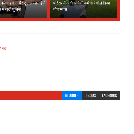
नलेवा हमला, पैर टूटा, अशनाई के
परिसर में अधिकारियों-कर्मचारियों ने किया
च में जुटी पुलिस
योगाभ्यास
ो रही
BLOGGER
DISQUS
FACEBOOK