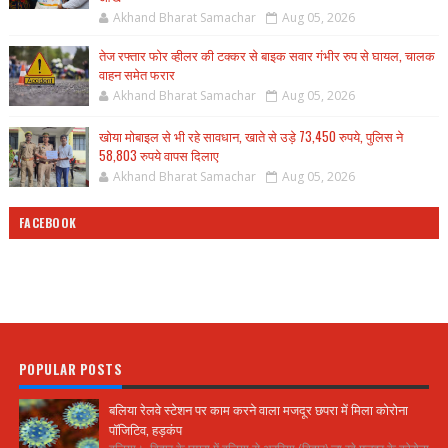
Akhand Bharat Samachar
Aug 05, 2026
तेज रफ्तार फोर व्हीलर की टक्कर से बाइक सवार गंभीर रुप से घायल, चालक
वाहन समेत फरार
Akhand Bharat Samachar
Aug 05, 2026
खोया मोबाइल से भी रहे सावधान, खाते से उड़े 73,450 रुपये, पुलिस ने
58,803 रुपये वापस दिलाए
Akhand Bharat Samachar
Aug 05, 2026
FACEBOOK
POPULAR POSTS
बलिया रेलवे स्टेशन पर काम करने वाला मजदूर छपरा में मिला कोरोना
पॉजिटिव, हड़कंप