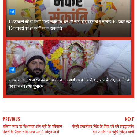
धर्म
15 जनवरी को ही मनेगी मकर संक्रांति, हर 72 साल बाद बदलती है तारीख, 55 साल तक
15 जनवरी को ही मनेगी मकर संक्रांति
धर्म
रामचरित मानस पाठ व वृंदावन वासी सन्त स्वामी सर्वदानंद जी महाराज के अमृत वाणी से
प्रवचन का हुआ शुभारंभ
PREVIOUS
NEXT
बलिया नगर के विधायक और यूपी के परिवहन
मंत्री दयाशंकर सिंह के पिता जी को श्रद्धाजंलि
मंत्री के पैतृक गांव आज आएंगे सीएम योगी
देने उनके गांव पहुंचे सीएम योगी