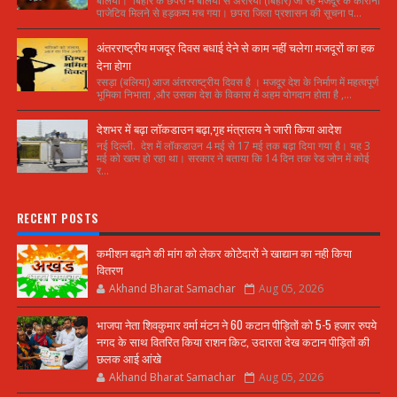
बलिया। बिहार के छपरा में बलिया से अररिया (बिहार) जा रहे मजदूर के कोरोना
पाजेटिव मिलने से हड़कम्प मच गया। छपरा जिला प्रशासन की सूचना प...
अंतरराष्ट्रीय मजदूर दिवस बधाई देने से काम नहीं चलेगा मजदूरों का हक
देना होगा
रसड़ा (बलिया) आज अंतरराष्ट्रीय दिवस है । मजदूर देश के निर्माण में महत्वपूर्ण
भूमिका निभाता ,और उसका देश के विकास में अहम योगदान होता है ,...
देशभर में बढ़ा लॉकडाउन बढ़ा,गृह मंत्रालय ने जारी किया आदेश
नई दिल्ली. देश में लॉकडाउन 4 मई से 17 मई तक बढ़ा दिया गया है। यह 3
मई को खत्म हो रहा था। सरकार ने बताया कि 14 दिन तक रेड जोन में कोई
र...
RECENT POSTS
कमीशन बढ़ाने की मांग को लेकर कोटेदारों ने खाद्यान का नही किया
वितरण
Akhand Bharat Samachar
Aug 05, 2026
भाजपा नेता शिवकुमार वर्मा मंटन ने 60 कटान पीड़ितों को 5-5 हजार रुपये
नगद के साथ वितरित किया राशन किट, उदारता देख कटान पीड़ितों की
छलक आई आंखे
Akhand Bharat Samachar
Aug 05, 2026