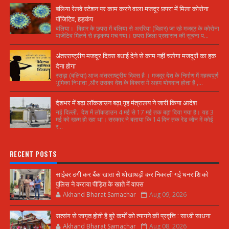
बलिया रेलवे स्टेशन पर काम करने वाला मजदूर छपरा में मिला कोरोना
पॉजिटिव, हड़कंप
बलिया। बिहार के छपरा में बलिया से अररिया (बिहार) जा रहे मजदूर के कोरोना
पाजेटिव मिलने से हड़कम्प मच गया। छपरा जिला प्रशासन की सूचना प...
अंतरराष्ट्रीय मजदूर दिवस बधाई देने से काम नहीं चलेगा मजदूरों का हक
देना होगा
रसड़ा (बलिया) आज अंतरराष्ट्रीय दिवस है । मजदूर देश के निर्माण में महत्वपूर्ण
भूमिका निभाता ,और उसका देश के विकास में अहम योगदान होता है ,...
देशभर में बढ़ा लॉकडाउन बढ़ा,गृह मंत्रालय ने जारी किया आदेश
नई दिल्ली. देश में लॉकडाउन 4 मई से 17 मई तक बढ़ा दिया गया है। यह 3
मई को खत्म हो रहा था। सरकार ने बताया कि 14 दिन तक रेड जोन में कोई
र...
RECENT POSTS
साईबर ठगी कर बैंक खाता से धोखाधड़ी कर निकाली गई धनराशि को
पुलिस ने कराया पीड़ित के खाते में वापस
Akhand Bharat Samachar
Aug 09, 2026
सत्संग से जागृत होती है बुरे कर्मों को त्यागने की प्रवृत्ति : साध्वी साधना
Akhand Bharat Samachar
Aug 08, 2026