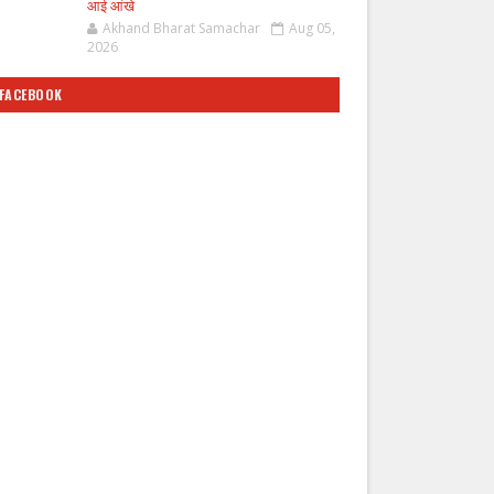
आई आंखे
Akhand Bharat Samachar
Aug 05,
2026
FACEBOOK