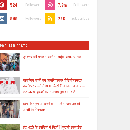
524
7.3m
Followers
Followers
849
286
Followers
Subscribes
POPULAR POSTS
ट्रैक्टर की चपेट में आने से बाईक सवार घायल
नाबालिग बच्ची का आपत्तिजनक वीडियो वायरल
करने पर सदमे में आयी किशोरी ने आत्मघाती कदम
उठाया; दो युवकों पर नामजद मुकदमा दर्ज
हत्या के प्रयास करने के मामले से संबंधित दो
आरोपित गिरफ्तार
ईंट भट्ठे के झाड़ियों में मिलीं 11 पुरानी इक्साईड