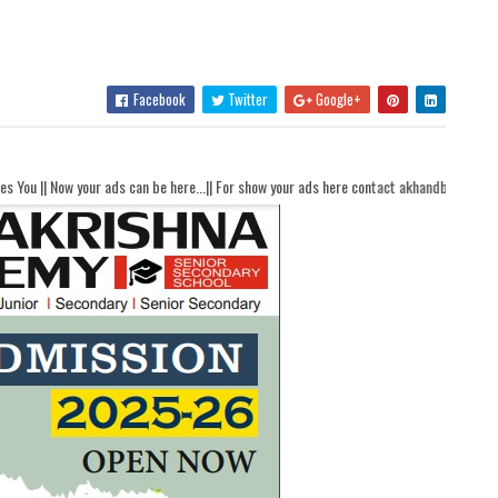
Facebook
Twitter
Google+
s can be here...|| For show your ads here contact akhandbharatsamachaar@gmail.com