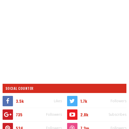
SOCIAL COUNTER
3.5k
1.7k
Likes
Followers
735
2.8k
Followers
Subscribes
524
7.3m
Followers
Followers