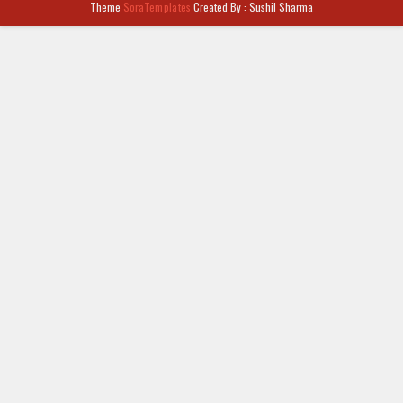
Theme
SoraTemplates
Created By : Sushil Sharma