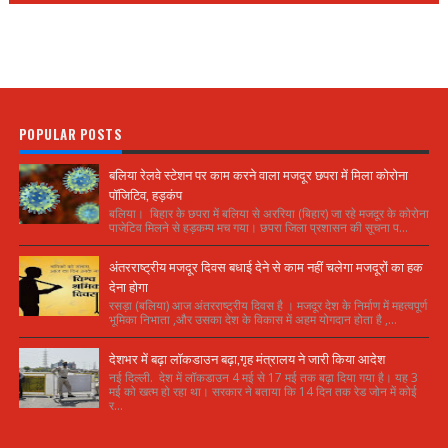
POPULAR POSTS
बलिया रेलवे स्टेशन पर काम करने वाला मजदूर छपरा में मिला कोरोना
पॉजिटिव, हड़कंप
बलिया। बिहार के छपरा में बलिया से अररिया (बिहार) जा रहे मजदूर के कोरोना
पाजेटिव मिलने से हड़कम्प मच गया। छपरा जिला प्रशासन की सूचना प...
अंतरराष्ट्रीय मजदूर दिवस बधाई देने से काम नहीं चलेगा मजदूरों का हक
देना होगा
रसड़ा (बलिया) आज अंतरराष्ट्रीय दिवस है । मजदूर देश के निर्माण में महत्वपूर्ण
भूमिका निभाता ,और उसका देश के विकास में अहम योगदान होता है ,...
देशभर में बढ़ा लॉकडाउन बढ़ा,गृह मंत्रालय ने जारी किया आदेश
नई दिल्ली. देश में लॉकडाउन 4 मई से 17 मई तक बढ़ा दिया गया है। यह 3
मई को खत्म हो रहा था। सरकार ने बताया कि 14 दिन तक रेड जोन में कोई
र...