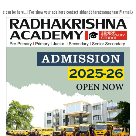
...|| For show your ads here contact akhandbharatsamachaar@gmail.com...