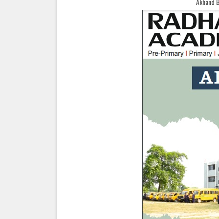
Akhand Bharat Samachar Welco