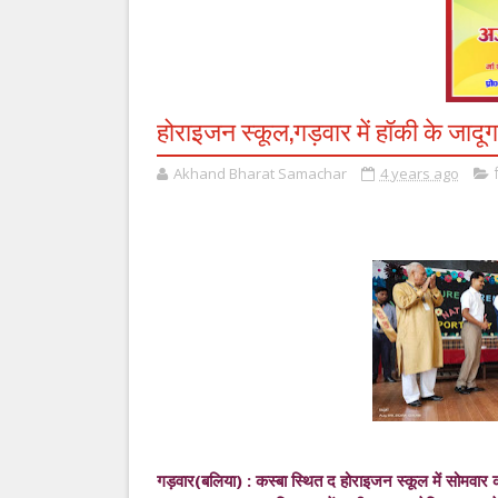
होराइजन स्कूल,गड़वार में हॉकी के जादू
Akhand Bharat Samachar
4 years ago
गड़वार(बलिया) : कस्बा स्थित द होराइजन स्कूल में सोमवार क