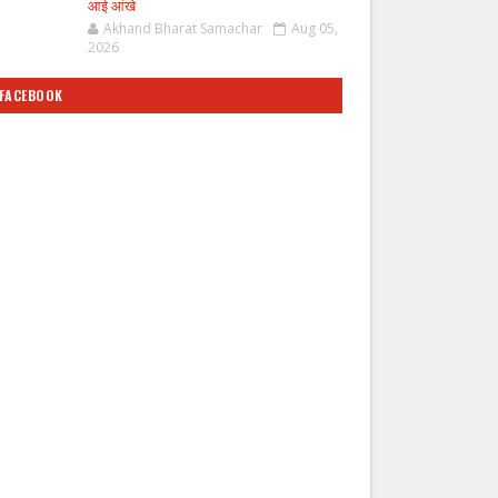
आई आंखे
Akhand Bharat Samachar
Aug 05,
2026
FACEBOOK