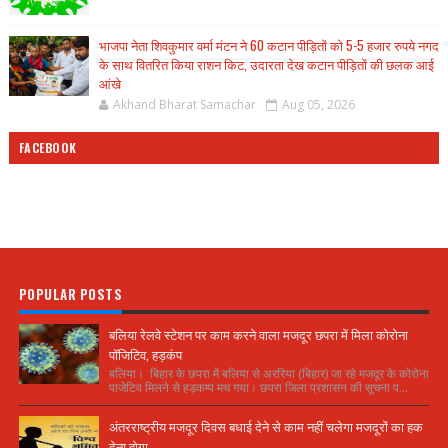
भाजपा नेता शिवकुमार वर्मा मंटन ने 60 कटान पीड़ितों को 5-5 हजार रुपये नगद
के साथ वितरित किया राशन किट, उदारता देख कटान पीड़ितों की छलक आई
आंखे
Akhand Bharat Samachar
Aug 05, 2026
FACEBOOK
POPULAR POSTS
बलिया रेलवे स्टेशन पर काम करने वाला मजदूर छपरा में मिला कोरोना
पॉजिटिव, हड़कंप
बलिया। बिहार के छपरा में बलिया से अररिया (बिहार) जा रहे मजदूर के कोरोना
पाजेटिव मिलने से हड़कम्प मच गया। छपरा जिला प्रशासन की सूचना प...
अंतरराष्ट्रीय मजदूर दिवस बधाई देने से काम नहीं चलेगा मजदूरों का हक
देना होगा