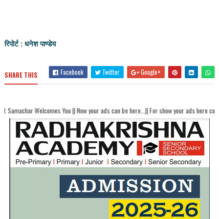
रिपोर्ट : धनेश पाण्डेय
Facebook
Twitter
Google+
SHARE THIS
lcomes You || Now your ads can be here...|| For show your ads here contact akhand