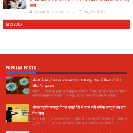
आंखे
Akhand Bharat Samachar
Aug 05, 2026
FACEBOOK
POPULAR POSTS
बलिया रेलवे स्टेशन पर काम करने वाला मजदूर छपरा में मिला कोरोना
पॉजिटिव, हड़कंप
बलिया। बिहार के छपरा में बलिया से अररिया (बिहार) जा रहे मजदूर के कोरोना
पाजेटिव मिलने से हड़कम्प मच गया। छपरा जिला प्रशासन की सूचना प...
अंतरराष्ट्रीय मजदूर दिवस बधाई देने से काम नहीं चलेगा मजदूरों का हक
देना होगा
रसड़ा (बलिया) आज अंतरराष्ट्रीय दिवस है । मजदूर देश के निर्माण में महत्वपूर्ण
भूमिका निभाता ,और उसका देश के विकास में अहम योगदान होता है ,...