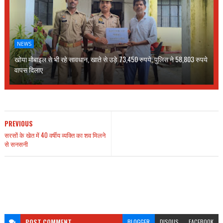
NEWS
खोया मोबाइल से भी रहे सावधान, खाते से उड़े 73,450 रुपये, पुलिस ने 58,803 रुपये
वापस दिलाए
PREVIOUS
सरसों के खेत में 40 वर्षीय व्यक्ति का शव मिलने
से सनसनी
POST
COMMENT
BLOGGER
DISQUS
FACEBOOK