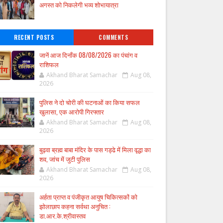
अगस्त को निकलेगी भव्य शोभायात्रा
RECENT POSTS
COMMENTS
जानें आज दिनाँक 08/08/2026 का पंचांग व
राशिफल
Akhand Bharat Samachar
Aug 08,
2026
पुलिस ने दो चोरी की घटनाओं का किया सफल
खुलासा, एक आरोपी गिरफ्तार
Akhand Bharat Samachar
Aug 08,
2026
बुढ़वा ब्रह्म बाबा मंदिर के पास गड्ढे में मिला वृद्धा का
शव, जांच में जुटी पुलिस
Akhand Bharat Samachar
Aug 08,
2026
अर्हता प्राप्त व पंजीकृत आयुष चिकित्सकों को
झोलाछाप कहना सर्वथा अनुचित :
डा.आर.के.श्रीवास्तव