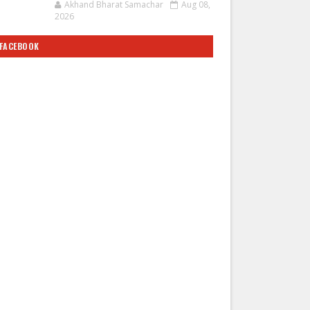
Akhand Bharat Samachar
Aug 08,
2026
FACEBOOK