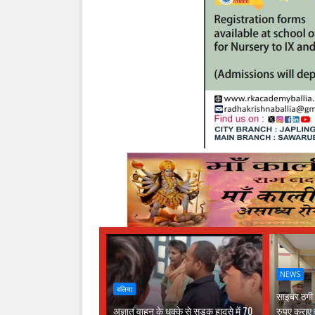
NEWS
बलिया
साइबर ठगी क
अज्ञात वाहन के धक्के से सड़क हादसे में 70
रुपए कराए 