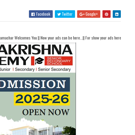
Facebook
Twitter
Google+
u || Now your ads can be here...|| For show your ads here contact akhandbharatsama