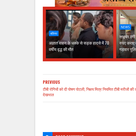
NEWS
बलिया
साइबर ठगी क
अज्ञात वाहन के धक्के से सड़क हादसे में 70
रुपए कराए 
वर्षीय वृद्ध की मौत
गड़वार पु
PREVIOUS
टीबी रोगियों को दी पोषण पोटली, निक्षय मित्र नियमित टीबी मरीजों की क
देखभाल