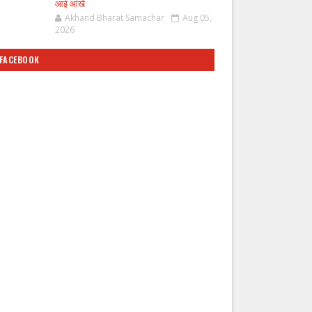
आई आंखे
Akhand Bharat Samachar
Aug 05,
2026
FACEBOOK