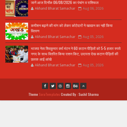
जानें आज दिनाँक 06/08/2026 का पंचांग व राशिफल
Akhand Bharat Samachar
Aug 06, 2026
कमीशन बढ़ाने की मांग को लेकर कोटेदारों ने खाद्यान का नही किया
वितरण
Akhand Bharat Samachar
Aug 05, 2026
भाजपा नेता शिवकुमार वर्मा मंटन ने 60 कटान पीड़ितों को 5-5 हजार रुपये
नगद के साथ वितरित किया राशन किट, उदारता देख कटान पीड़ितों की
छलक आई आंखे
Akhand Bharat Samachar
Aug 05, 2026
Theme
SoraTemplates
Created By : Sushil Sharma