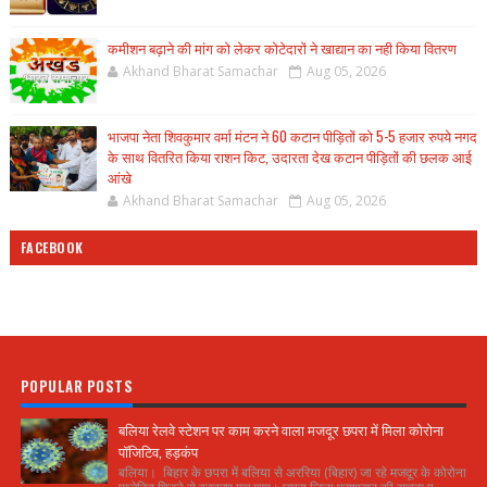
कमीशन बढ़ाने की मांग को लेकर कोटेदारों ने खाद्यान का नही किया वितरण
Akhand Bharat Samachar
Aug 05, 2026
भाजपा नेता शिवकुमार वर्मा मंटन ने 60 कटान पीड़ितों को 5-5 हजार रुपये नगद
के साथ वितरित किया राशन किट, उदारता देख कटान पीड़ितों की छलक आई
आंखे
Akhand Bharat Samachar
Aug 05, 2026
FACEBOOK
POPULAR POSTS
बलिया रेलवे स्टेशन पर काम करने वाला मजदूर छपरा में मिला कोरोना
पॉजिटिव, हड़कंप
बलिया। बिहार के छपरा में बलिया से अररिया (बिहार) जा रहे मजदूर के कोरोना