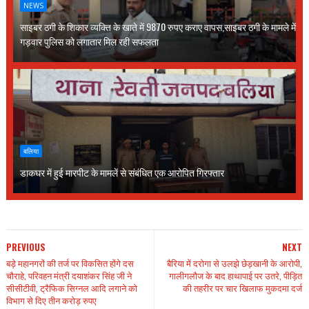
NEWS
साइबर ठगी के शिकार व्यक्ति के खाते में 9870 रुपए कराए वापस,साइबर ठगी के मामले में
गड़वार पुलिस को लगातार मिल रही सफलता
बलिया
डाकघर में हुई मारपीट के मामलें से संबंधित एक आरोपित गिरफ्तार
PREVIOUS
NEXT
बड़े महानगरों की तर्ज पर विकसित होंगे दस
बैरिया में दरोगा से उलझे छेड़खानी के आरोपी,
चौराहे, परिवहन मंत्री दयाशंकर सिंह जी ने
गालीगलौज के बाद हाथापाई पर उतरे, पीड़ित
सीसीटीवी, ट्रैफिक सिग्नल आदि लगाने को
की तहरीर पर चार खिलाफ मुकदमा दर्ज
विभाग से दिए तीन करोड़ रुपए