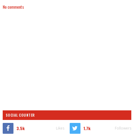
No comments
SOCIAL COUNTER
3.5k
1.7k
Likes
Followers