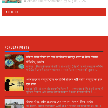
Akhand Bharat Samachar
Aug 08, 2026
FACEBOOK
POPULAR POSTS
बलिया रेलवे स्टेशन पर काम करने वाला मजदूर छपरा में मिला कोरोना
पॉजिटिव, हड़कंप
बलिया। बिहार के छपरा में बलिया से अररिया (बिहार) जा रहे मजदूर के कोरोना
पाजेटिव मिलने से हड़कम्प मच गया। छपरा जिला प्रशासन की सूचना प...
अंतरराष्ट्रीय मजदूर दिवस बधाई देने से काम नहीं चलेगा मजदूरों का हक
देना होगा
रसड़ा (बलिया) आज अंतरराष्ट्रीय दिवस है । मजदूर देश के निर्माण में महत्वपूर्ण
भूमिका निभाता ,और उसका देश के विकास में अहम योगदान होता है ,...
देशभर में बढ़ा लॉकडाउन बढ़ा,गृह मंत्रालय ने जारी किया आदेश
नई दिल्ली. देश में लॉकडाउन 4 मई से 17 मई तक बढ़ा दिया गया है। यह 3