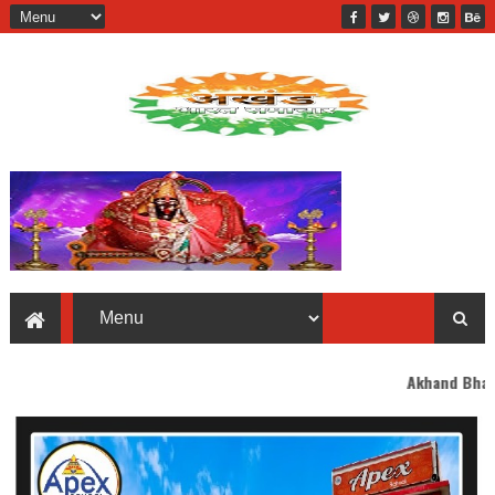
Akhand Bharat welcomes you