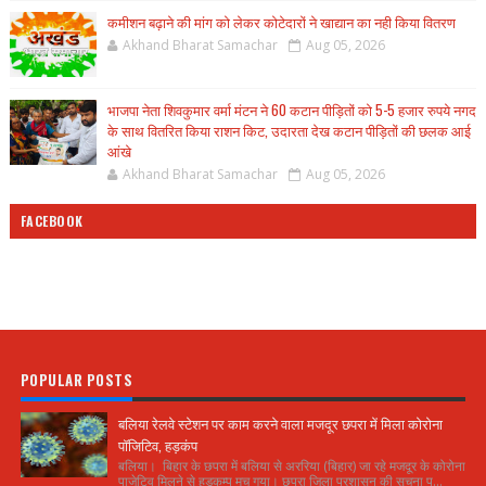
कमीशन बढ़ाने की मांग को लेकर कोटेदारों ने खाद्यान का नही किया वितरण
Akhand Bharat Samachar
Aug 05, 2026
भाजपा नेता शिवकुमार वर्मा मंटन ने 60 कटान पीड़ितों को 5-5 हजार रुपये नगद
के साथ वितरित किया राशन किट, उदारता देख कटान पीड़ितों की छलक आई
आंखे
Akhand Bharat Samachar
Aug 05, 2026
FACEBOOK
POPULAR POSTS
बलिया रेलवे स्टेशन पर काम करने वाला मजदूर छपरा में मिला कोरोना
पॉजिटिव, हड़कंप
बलिया। बिहार के छपरा में बलिया से अररिया (बिहार) जा रहे मजदूर के कोरोना
पाजेटिव मिलने से हड़कम्प मच गया। छपरा जिला प्रशासन की सूचना प...