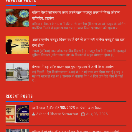
POPULAR POSTS
बलिया रेलवे स्टेशन पर काम करने वाला मजदूर छपरा में मिला कोरोना
पॉजिटिव, हड़कंप
बलिया। बिहार के छपरा में बलिया से अररिया (बिहार) जा रहे मजदूर के कोरोना
पाजेटिव मिलने से हड़कम्प मच गया। छपरा जिला प्रशासन की सूचना प...
अंतरराष्ट्रीय मजदूर दिवस बधाई देने से काम नहीं चलेगा मजदूरों का हक
देना होगा
रसड़ा (बलिया) आज अंतरराष्ट्रीय दिवस है । मजदूर देश के निर्माण में महत्वपूर्ण
भूमिका निभाता ,और उसका देश के विकास में अहम योगदान होता है ,...
देशभर में बढ़ा लॉकडाउन बढ़ा,गृह मंत्रालय ने जारी किया आदेश
नई दिल्ली. देश में लॉकडाउन 4 मई से 17 मई तक बढ़ा दिया गया है। यह 3
मई को खत्म हो रहा था। सरकार ने बताया कि 14 दिन तक रेड जोन में कोई
र...
RECENT POSTS
जानें आज दिनाँक 08/08/2026 का पंचांग व राशिफल
Akhand Bharat Samachar
Aug 08, 2026
पुलिस ने दो चोरी की घटनाओं का किया सफल खुलासा, एक आरोपी