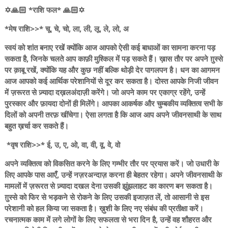
✡️🙏🏻 *राशि फल* 🙏🏻✡️
*मेष राशि>>* चू, चे, चो, ला, ली, लू, ले, लो, अ
स्वयं को शांत बनाए रखें क्योंकि आज आपको ऐसी कई बाधाओं का सामना करना पड़
सकता है, जिनके चलते आप काफ़ी मुश्किल में पड़ सकते हैं। ख़ास तौर पर अपने ग़ुस्से
पर क़ाबू रखें, क्योंकि यह और कुछ नहीं बल्कि थोड़ी देर पागलपन है। धन का आगमन
आज आपको कई आर्थिक परेशानियों से दूर कर सकता है। दोस्त आपके निजी जीवन
में ज़रूरत से ज़्यादा दख़लअंदाज़ी करेंगे। जो अपने काम पर एकाग्र रहेंगे, उन्हें
पुरस्कार और फ़ायदा दोनों ही मिलेंगे। आपका आकर्षक और चुम्बकीय व्यक्तित्व सभी के
दिलों को अपनी तरफ़ खींचेगा। ऐसा लगता है कि आज आप अपने जीवनसाथी के साथ
बहुत ख़र्चा कर सकते हैं।
*वृष राशि>>* ई, उ, ए, ओ, वा, वी, वू, वे, वो
अपने व्यक्तित्व को विकसित करने के लिए गम्भीर तौर पर प्रयास करें। जो उधारी के
लिए आपके पास आएँ, उन्हें नज़रअन्दाज़ करना ही बेहतर रहेगा। अपने जीवनसाथी के
मामलों में ज़रूरत से ज़्यादा दखल देना उसकी झुंझलाहट का कारण बन सकता है।
ग़ुस्से को फिर से भड़कने से रोकने के लिए उसकी इजाज़त लें, तो आसानी से इस
परेशानी को हल किया जा सकता है। ख़ुशी के लिए नए संबंध की प्रतीक्षा करें।
रचनात्मक काम में लगे लोगों के लिए सफलता से भरा दिन है, उन्हें वह शौहरत और