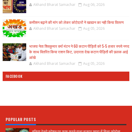
Akhand Bharat Samachar
Aug 06, 2026
कमीशन बढ़ाने की मांग को लेकर कोटेदारों ने खाद्यान का नही किया वितरण
Akhand Bharat Samachar
Aug 05, 2026
भाजपा नेता शिवकुमार वर्मा मंटन ने 60 कटान पीड़ितों को 5-5 हजार रुपये नगद
के साथ वितरित किया राशन किट, उदारता देख कटान पीड़ितों की छलक आई
आंखे
Akhand Bharat Samachar
Aug 05, 2026
FACEBOOK
POPULAR POSTS
बलिया रेलवे स्टेशन पर काम करने वाला मजदूर छपरा में मिला कोरोना