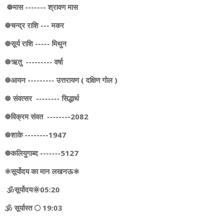
☸️मास ------- श्रावण मास
☸️चन्द्र राशि --- मकर
☸️सूर्य राशि ----- मिथुन
☸️ऋतु --------- वर्षा
☸️आयन --------- उत्तरायण ( दक्षिण गोल )
☸️ संवत्सर -------- सिद्धार्थ
☸️विक्रम संवत --------2082
☸️शाके --------1947
☸️कलियुगाब्द -------5127
⚛️सूर्योदय का मान लखनऊ⚛️
🕉️सूर्योदय🌞05:20
🕉️ सूर्यास्त 🌕 19:03