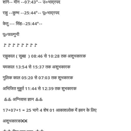
शनि-- मीन --07:43°-- उ०भाद्रपद
राहु --कुम्भ --25:44°-- पू०भाद्रपद
केतु --- सिंह--25:44°--
पू०फाल्गुनी
🚩🚩🚩🚩🚩🚩🚩🚩
राहुकाल ( सुबह ) 08:46 से 10:28 तक अशुभकारक
यमकाल 13:54 से 15:37 तक अशुभकारक
गुलिक काल 05:20 से 07:03 तक शुभकारक
अभिजित मुहूर्त 11:44 से 12:39 तक शुभकारक
♨️♨️ अग्निवास ज्ञान ♨️♨️
17+07+1 = 25 भागे 4 शेष 01 आकाशलोक में हवन के लिए
अशुभकारक❌❌