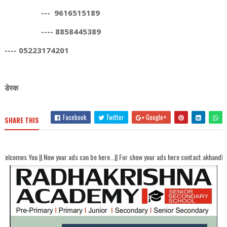
--- 9616515189
---- 8858445389
---- 05223174201
डेस्क
Facebook
Twitter
Google+
SHARE THIS
ads can be here...|| For show your ads here contact akhandbharatsamachaar@gmail.co