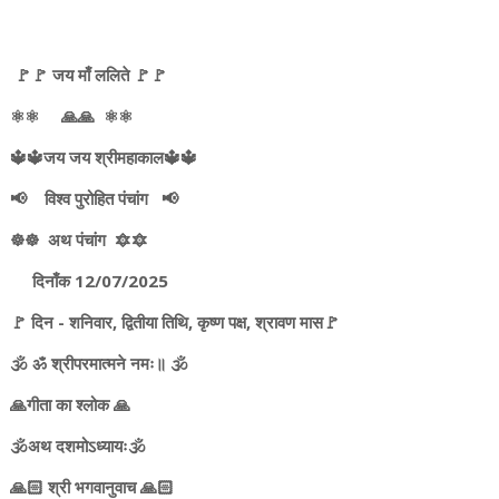
🚩🚩 जय माँ ललिते 🚩🚩
⚛️⚛️ 🙏🙏 ⚛️⚛️
🔱🔱जय जय श्रीमहाकाल🔱🔱
📢 विश्व पुरोहित पंचांग 📢
☸️☸️ अथ पंचांग 🔯🔯
दिनाँक 12/07/2025
🚩 दिन - शनिवार, द्वितीया तिथि, कृष्ण पक्ष, श्रावण मास🚩
🕉️ ॐ श्रीपरमात्मने नमः॥ 🕉️
🙏गीता का श्लोक 🙏
🕉️अथ दशमोऽध्यायः🕉️
🙏🏻 श्री भगवानुवाच 🙏🏻