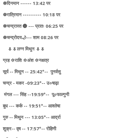
☸️दिनमान ------ 13:42 पर
☸️रात्रिमान ---------- 10:18 पर
☸️चन्द्रास्त 🌚 --- प्रातः 06:25 पर
☸चन्द्रोदय🌙--- शाम 08:26 पर
🌷🌷लग्न मिथुन 🌷🌷
ग्रह ✡️राशि ✡️अंश ✡️नक्षत्र
सूर्य -- मिथुन -- 25:42°-- पुनर्वसु
चन्द्र - मकर -09:23°-- उ०षाढ़ा
मंगल --- सिंह --19:59°-- पू०फाल्गुनी
बुध --- कर्क -- 19:51°-- आश्लेषा
गुरु -- मिथुन --- 13:05°-- आर्द्रा
शुक्र-- वृष -- 17:57°-- रोहिणी