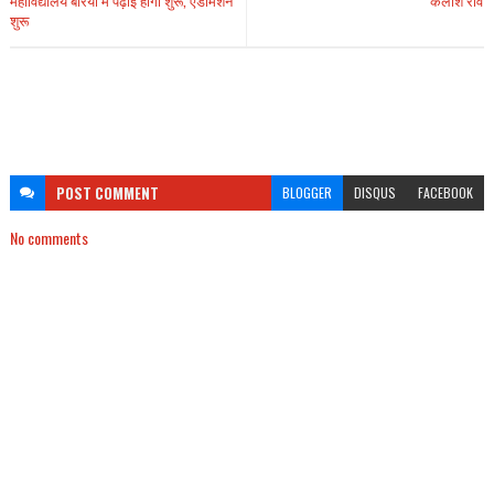
महाविद्यालय बैरिया में पढ़ाई होगी शुरू, एडमिशन
कैलाश राव
शुरू
POST
COMMENT
BLOGGER
DISQUS
FACEBOOK
No comments