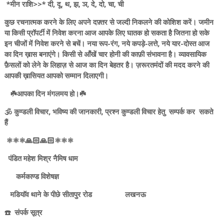
*मीन राशि>>* दी, दू, थ, झ, ञ, दे, दो, चा, ची
कुछ रचनात्मक करने के लिए अपने दफ़्तर से जल्दी निकलने की कोशिश करें। जमीन
या किसी प्रॉपर्टी में निवेश करना आज आपके लिए घातक हो सकता है जितना हो सके
इन चीजों में निवेश करने से बचें। नया रूप-रंग, नये कपड़े-लत्ते, नये यार-दोस्त आज
का दिन ख़ास बनाएंगे। किसी से आँखें चार होनी की काफ़ी संभावना है। व्यावसायिक
फ़ैसलों को लेने के लिहाज़ से आज का दिन बेहतर है। ज़रूरतमंदों की मदद करने की
आपकी ख़ासियत आपको सम्मान दिलाएगी।
☘️आपका दिन मंगलमय हो।☘️
🕉️ कुण्डली विचार, भविष्य की जानकारी, प्रश्न कुण्डली विचार हेतु सम्पर्क कर सकते
हैं
⚛️⚛️⚛️🙏🏻🙏🏻⚛️⚛️⚛️
पंडित महेश मिश्र नैमिष धाम
कर्मकाण्ड विशेषज्ञ
मडियाॅव थाने के पीछे सीतापुर रोड लखनऊ
☎️ संपर्क सूत्र