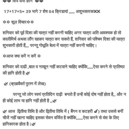
🔱🔱 शिव वास ज्ञान 🔱🔱
17+17+5= 39 भागे 7 शेष 04 क्रिडायां ,,,,, अशुभकारक❌❌
✡️✡️ शूल विचार✡️✡️
शनिवार को पूर्व दिशा की यात्रा नहीं करनी चाहिए अगर यात्रा अति आवश्यक हो तो
कालीमिर्च अथवा लौंग खाकर यात्रा कर सकते हैं, शनिवार को पश्चिम दिशा की यात्रा
शुभकारी होती हैं,,, परन्तु गोधूलि बेला में यात्रा नहीं करनी चाहिए।
✡️आज क्या करें न करें ✡️
शनिवार को दाढी ,बाल व नाखून नहीं कटवाने चाहिए क्योंकि,,,,,ऐसा करने से प्रतिष्ठा
की हानि होती है 🌿
🌿 (ब्रह्मवैवर्त पुराण में लेख)
परन्तु जो लोग स्वयं प्रतिदिन दाढ़ी बनाते हैं उन्हें कोई दोष नहीं होता है,, और न
ही कोई लाभ या हानि नहीं होती है ,,🌿
🌿 आज द्वितीया तिथि है और द्वितीया तिथि में ( बैंगन व कटहरी 🍆) तथा उससे बनीं
चीजें नहीं खाना चाहिए इसका सेवन वर्जित है क्योंकि,,,,,,ऐसा करने से वंश के लिए
हानिकारक होता है।🌿