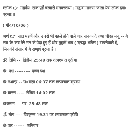
श्लोक 👉 महर्षयः सप्त पूर्वे चत्वारो मनवस्तथा। मद्भावा मानसा जाता येषां लोक इमाः
प्रजाः॥
( गी०/10/06 )
अर्थ 👉 सात महर्षि और उनसे भी पहले होने वाले चार सनकादि तथा चौदह मनु -- ये
सब-के-सब मेरे मन से पैदा हुए हैं और मुझमें भाव ( श्रद्धा-भक्ति ) रखनेवाले हैं,
जिनकी संसार में ये सम्पूर्ण प्रजा है।
🕉️ तिथि -- द्वितीया 25:48 तक तत्पश्चात तृतीया
☸️ पक्ष --------- कृष्ण पक्ष
☸️ नक्षत्र -- उ०षाढ़ा 06:37 तक तत्पश्चात श्रवण
☸️ करण ---- तैतिल 14:02 तक
☸️करण --- गर 25:48 तक
🕉️ योग ---- विश्कुम्भ 19:31 पर तत्पश्चात प्रीति
☸️ वार ------ शनिवार