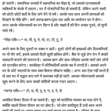
हो जाएंगी। सामाजिक उत्सवों में सहभागिता का मौक़ा है, जो आपको प्रभावशाली
व्यक्तियों के संपर्क में लाएगा। घर में परेशानियाँ पैदा हो सकती हैं- लेकिन अपने साथी
को छोटी-छोटी बातों के लिए ताने देने से बचें। आपके पास आज अपनी क्षमताओं को
दिखाने के मौक़े होंगे। कर्म-काण्ड/हवन/पूजा-पाठ आदि का आयोजन घर मे होगा।
अगर आपके जीवनसाथी का मन खिन्न है और चाहते हैं की दिन अच्छा गुज़रे, तो चुप्पी
साधे रहें।
*सिंह राशि>>* मा, मी, मू, मे, मो, टा, टी, टू, टे
अपने काम के लिए दूसरों पर दबाव न डालें। दूसरे लोगों की इच्छाओं और दिलचस्पियों
पर भी ग़ौर करें, इससे आपको दिली ख़ुशी हासिल होगी। बैंक से जुड़े लेन-देन में काफ़ी
सावधानी बरतने की ज़रूरत है। आपका ज्ञान और हास-परिहास आपके चारों ओर लोगों
को प्रभावित करेगा। कार्यक्षेत्र में परिस्थितियाँ आपके पक्ष में लगती हैं। आपको अपने
घर के छोटे सदस्यों के साथ वक्त बिताना सीखना चाहिए। अगर आप ऐसा नहीं करते हैं
तो आप घर में सद्भाभ बना पाने में कामयाब नहीं हो पाएंगे. आपका जीवनसाथी आपको
ख़ुश करने के लिए आज काफ़ी कोशिशें करता नज़र आएगा।
*कन्या राशि>>* टो, पा, पी, पू, ष, ण, ठ, पे, पो
अवांछित विचार दिमाग़ में छा सकते हैं। ख़ुद को शारीरिक व्यायाम का मज़ा लेने दें,
क्योंकि खाली दिमाग़ शैतान का घर होता है। जो लोग शादीशुदा हैं उन्हें आज अपने
बच्चों की पढ़ाई पर अच्छा खासा धन खर्च करना पड़ सकता है। परिवार के साथ