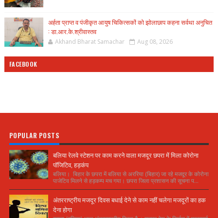
अर्हता प्राप्त व पंजीकृत आयुष चिकित्सकों को झोलाछाप कहना सर्वथा अनुचित
: डा.आर.के.श्रीवास्तव
Akhand Bharat Samachar
Aug 08, 2026
FACEBOOK
POPULAR POSTS
बलिया रेलवे स्टेशन पर काम करने वाला मजदूर छपरा में मिला कोरोना
पॉजिटिव, हड़कंप
बलिया। बिहार के छपरा में बलिया से अररिया (बिहार) जा रहे मजदूर के कोरोना
पाजेटिव मिलने से हड़कम्प मच गया। छपरा जिला प्रशासन की सूचना प...
अंतरराष्ट्रीय मजदूर दिवस बधाई देने से काम नहीं चलेगा मजदूरों का हक
देना होगा