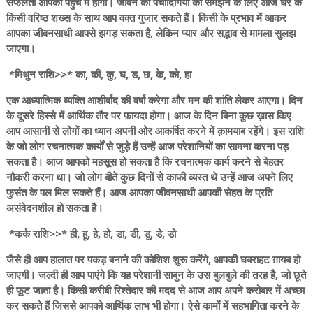
सफलता आपकी पहुँच में होगी। जीवन की पेचीदिगियों को समझने के लिए आज घर के
किसी वरिष्ठ शख्स के साथ आप वक्त गुजार सकते हैं। किसी के प्रभाव में आकर
आपका जीवनसाथी आपसे झगड़ सकता है, लेकिन प्यार और सद्भाव से मामला सुलझ
जाएगा।
*मिथुन राशि>>* का, की, कु, घ, ड, छ, के, को, हा
एक आध्यात्मिक व्यक्ति आशीर्वाद की वर्षा करेगा और मन की शांति लेकर आएगा। दिन
के दूसरे हिस्से में आर्थिक तौर पर फ़ायदा होगा। आज के दिन बिना कुछ ख़ास किए
आप आसानी से लोगों का ध्यान अपनी ओर आकर्षित करने में क़ामयाब रहेंगे। इस राशि
के जो लोग रचनात्मक कार्यों से जुड़े हैं उन्हें आज परेशानियों का सामना करना पड़
सकता है। आज आपको महसूस हो सकता है कि रचनात्मक कार्य करने से बेहतर
नौकरी करना था। जो लोग बीते कुछ दिनों से काफी व्यस्त थे उन्हें आज अपने लिए
फुर्सत के पल मिल सकते हैं। आज आपका जीवनसाथी आपकी सेहत के प्रति
असंवेदनशील हो सकता है।
*कर्क राशि>>* ही, हू, हे, हो, डा, डी, डू, डे, डो
जैसे ही आप हालात पर पकड़ बनाने की कोशिश शुरू करेंगे, आपकी घबराहट ग़ायब हो
जाएगी। जल्दी ही आप पाएंगे कि यह परेशानी साबुन के उस बुलबुले की तरह है, जो छूते
ही फूट जाता है। किसी करीबी रिश्तेदार की मदद से आज आप अपने करोबार में अच्छा
कर सकते हैं जिससे आपको आर्थिक लाभ भी होगा। ऐसे कामों में सहभागिता करने के