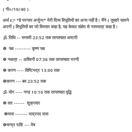
( गी०/10/40 )
अर्थ 👉 *हे परन्तप अर्जुन!* मेरी दिव्य विभूतियों का अन्त नहीं है। मैंने ( तुम्हारे सामने
अपनी ) विभूतियों का जो विस्तार कहा है, यह केवल संक्षेप से नाममात्र कहा है।
🕉️ तिथि -- सप्तमी 23:52 तक तत्पश्चात अष्टमी
☸️ पक्ष --------- कृष्ण पक्ष
☸️ नक्षत्र -- अश्विनी 07:36 तक तत्पश्चात भरणी
☸️ करण ---- विष्टिभद्र 13:00 तक
☸️करण --- बव 23:52 तक
🕉️ योग ---- गण्ड 10:16 तक तत्पश्चात वृद्धि
☸️ वार ------ शुक्रवार
☸️मास ------- भाद्रपद मास
☸️चन्द्र राशि --- मेष