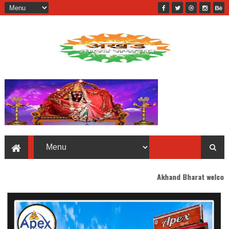
Akhand Bharat welcomes you