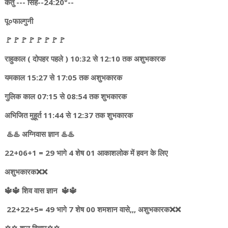
केतु --- सिंह--24:20°--
पू०फाल्गुनी
🚩🚩🚩🚩🚩🚩🚩🚩
राहुकाल ( दोपहर पहले ) 10:32 से 12:10 तक अशुभकारक
यमकाल 15:27 से 17:05 तक अशुभकारक
गुलिक काल 07:15 से 08:54 तक शुभकारक
अभिजित मुहूर्त 11:44 से 12:37 तक शुभकारक
♨️♨️ अग्निवास ज्ञान ♨️♨️
22+06+1 = 29 भागे 4 शेष 01 आकाशलोक में हवन के लिए
अशुभकारक❌❌
🔱🔱 शिव वास ज्ञान 🔱🔱
22+22+5= 49 भागे 7 शेष 00 शमशान वासे,,, अशुभकारक❌❌