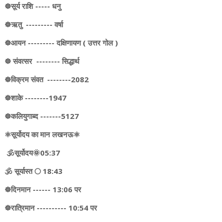
☸️सूर्य राशि ----- धनु
☸️ऋतु --------- वर्षा
☸️आयन --------- दक्षिणायण ( उत्तर गोल )
☸️ संवत्सर -------- सिद्धार्थ
☸️विक्रम संवत --------2082
☸️शाके --------1947
☸️कलियुगाब्द -------5127
⚛️सूर्योदय का मान लखनऊ⚛️
🕉️सूर्योदय🌞05:37
🕉️ सूर्यास्त 🌕 18:43
☸️दिनमान ------ 13:06 पर
☸️रात्रिमान ---------- 10:54 पर