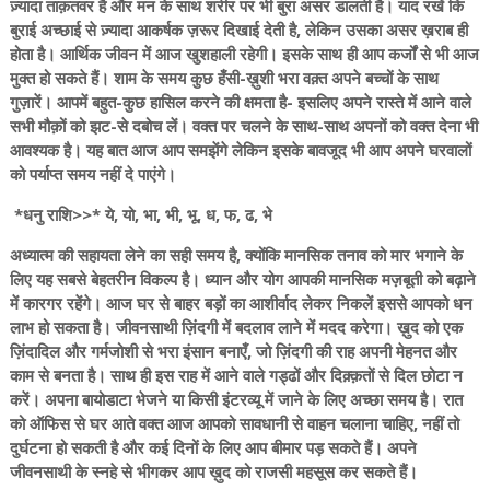
ज़्यादा ताक़तवर है और मन के साथ शरीर पर भी बुरा असर डालती है। याद रखें कि
बुराई अच्छाई से ज़्यादा आकर्षक ज़रूर दिखाई देती है, लेकिन उसका असर ख़राब ही
होता है। आर्थिक जीवन में आज खुशहाली रहेगी। इसके साथ ही आप कर्जों से भी आज
मुक्त हो सकते हैं। शाम के समय कुछ हँसी-ख़ुशी भरा वक़्त अपने बच्चों के साथ
गुज़ारें। आपमें बहुत-कुछ हासिल करने की क्षमता है- इसलिए अपने रास्ते में आने वाले
सभी मौक़ों को झट-से दबोच लें। वक्त पर चलने के साथ-साथ अपनों को वक्त देना भी
आवश्यक है। यह बात आज आप समझेंगे लेकिन इसके बावजूद भी आप अपने घरवालों
को पर्याप्त समय नहीं दे पाएंगे।
*धनु राशि>>* ये, यो, भा, भी, भू, ध, फ, ढ, भे
अध्यात्म की सहायता लेने का सही समय है, क्योंकि मानसिक तनाव को मार भगाने के
लिए यह सबसे बेहतरीन विकल्प है। ध्यान और योग आपकी मानसिक मज़बूती को बढ़ाने
में कारगर रहेंगे। आज घर से बाहर बड़ों का आशीर्वाद लेकर निकलें इससे आपको धन
लाभ हो सकता है। जीवनसाथी ज़िंदगी में बदलाव लाने में मदद करेगा। ख़ुद को एक
ज़िंदादिल और गर्मजोशी से भरा इंसान बनाएँ, जो ज़िंदगी की राह अपनी मेहनत और
काम से बनता है। साथ ही इस राह में आने वाले गड्ढों और दिक़्क़तों से दिल छोटा न
करें। अपना बायोडाटा भेजने या किसी इंटरव्यू में जाने के लिए अच्छा समय है। रात
को ऑफिस से घर आते वक्त आज आपको सावधानी से वाहन चलाना चाहिए, नहीं तो
दुर्घटना हो सकती है और कई दिनों के लिए आप बीमार पड़ सकते हैं। अपने
जीवनसाथी के स्नहे से भीगकर आप ख़ुद को राजसी महसूस कर सकते हैं।