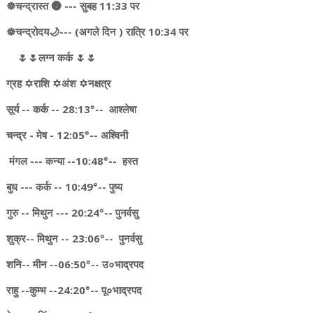
☸️चन्द्रास्त 🌚 --- सुबह 11:33 पर
☸चन्द्रोदय🌙--- (अगले दिन ) रात्रि 10:34 पर
🌷🌷लग्न कर्क 🌷🌷
ग्रह ✡️राशि ✡️अंश ✡️नक्षत्र
सूर्य -- कर्क -- 28:13°-- आश्लेषा
चन्द्र - मेष - 12:05°-- अश्विनी
मंगल --- कन्या --10:48°-- हस्त
बुध --- कर्क -- 10:49°-- पुष्य
गुरु -- मिथुन --- 20:24°-- पुनर्वसु
शुक्र-- मिथुन -- 23:06°-- पुनर्वसु
शनि-- मीन --06:50°-- उ०भाद्रपद
राहु --कुम्भ --24:20°-- पू०भाद्रपद