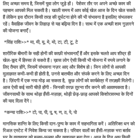
लिए अच्छा समय है, जिसमें युवा लोग जुड़े हों। पेशेवर तौर पर अपने अच्छे काम की
पहचान आपको मिल सकती है। खाली समय में आप कोई खेल आज के दिन खेल सकते
हैं लेकिन इस दौरान किसी तरह की दूर्घटना होने की भी संभावना है इसलिए संभलकर
रहें। वैवाहिक जीवन के लिहाज़़ से यह बढ़िया दिन है। साथ में एक अच्छी शाम गुज़ारने
की योजना बनाएँ।
*सिंह राशि>>* मा, मी, मू, मे, मो, टा, टी, टू, टे
शारीरिक बीमारी के सही होनी की काफ़ी संभावनाएँ हैं और इसके चलते आप शीघ्र ही
खेल-कूद में हिस्सा ले सकते हैं। ख़ास लोग ऐसी किसी भी योजना में रुपये लगाने के
लिए तैयार होंगे, जिसमें संभावना नज़र आए और विशेष हो। जिन लोगों से आपकी
मुलाक़ात कभी-कभी ही होती है, उनसे बातचीत और संपर्क करने के लिए अच्छा दिन
है। ज़िंदगी में एक नया मोड़ आ सकता है, कुछ लोगों को कार्यक्षेत्र में तरक़्क़ी मिलेगी।
आज ऐसी कई सारी चीज़ें होंगी - जिनकी तरफ़ तुरन्त ग़ौर करने की आवश्यकता है।
जीवनसाथी के साथ थोड़ा हँसी-मज़ाक़, थोड़ी छेड़-छाड़ आपको किशोरावस्था के दिनों
की याद दिला देंगे।
*कन्या राशि>>* टो, पा, पी, पू, ष, ण, ठ, पे, पो
मानसिक शान्ति के लिए किसी दान-पुण्य के काम में सहभागिता करें। अतिरिक्त धन को
रिअल एस्टेट में निवेश किया जा सकता है। परिवार वालों का हँसी-मज़ाक भरा बर्ताव
घर के वातावरण को हल्का-फुल्का और ख़ुशनुमा बना देगा। आज के दिन आप किसी