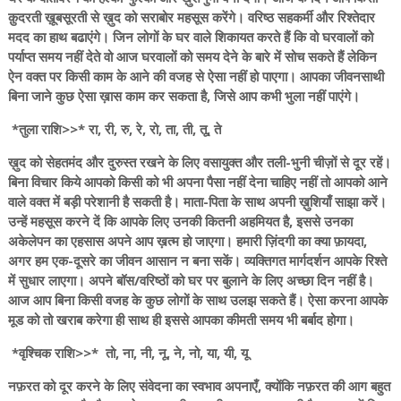
क़ुदरती ख़ूबसूरती से ख़ुद को सराबोर महसूस करेंगे। वरिष्ठ सहकर्मी और रिश्तेदार
मदद का हाथ बढाएंगे। जिन लोगों के घर वाले शिकायत करते हैं कि वो घरवालों को
पर्याप्त समय नहीं देते वो आज घरवालों को समय देने के बारे में सोच सकते हैं लेकिन
ऐन वक्त पर किसी काम के आने की वजह से ऐसा नहीं हो पाएगा। आपका जीवनसाथी
बिना जाने कुछ ऐसा ख़ास काम कर सकता है, जिसे आप कभी भुला नहीं पाएंगे।
*तुला राशि>>* रा, री, रु, रे, रो, ता, ती, तू, ते
ख़ुद को सेहतमंद और दुरुस्त रखने के लिए वसायुक्त और तली-भुनी चीज़ों से दूर रहें।
बिना विचार किये आपको किसी को भी अपना पैसा नहीं देना चाहिए नहीं तो आपको आने
वाले वक्त में बड़ी परेशानी है सकती है। माता-पिता के साथ अपनी ख़ुशियाँ साझा करें।
उन्हें महसूस करने दें कि आपके लिए उनकी कितनी अहमियत है, इससे उनका
अकेलेपन का एहसास अपने आप ख़त्म हो जाएगा। हमारी ज़िंदगी का क्या फ़ायदा,
अगर हम एक-दूसरे का जीवन आसान न बना सकें। व्यक्तिगत मार्गदर्शन आपके रिश्ते
में सुधार लाएगा। अपने बॉस/वरिष्ठों को घर पर बुलाने के लिए अच्छा दिन नहीं है।
आज आप बिना किसी वजह के कुछ लोगों के साथ उलझ सकते हैं। ऐसा करना आपके
मूड को तो खराब करेगा ही साथ ही इससे आपका कीमती समय भी बर्बाद होगा।
*वृश्चिक राशि>>* तो, ना, नी, नू, ने, नो, या, यी, यू
नफ़रत को दूर करने के लिए संवेदना का स्वभाव अपनाएँ, क्योंकि नफ़रत की आग बहुत