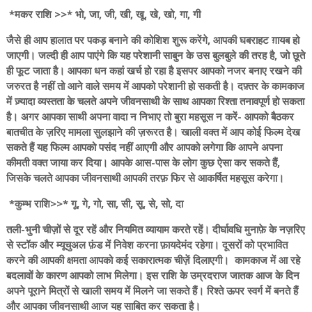
*मकर राशि >>* भो, जा, जी, खी, खू, खे, खो, गा, गी
जैसे ही आप हालात पर पकड़ बनाने की कोशिश शुरू करेंगे, आपकी घबराहट ग़ायब हो
जाएगी। जल्दी ही आप पाएंगे कि यह परेशानी साबुन के उस बुलबुले की तरह है, जो छूते
ही फूट जाता है। आपका धन कहां खर्च हो रहा है इसपर आपको नजर बनाए रखने की
जरुरत है नहीं तो आने वाले समय में आपको परेशानी हो सकती है। दफ़्तर के कामकाज
में ज़्यादा व्यस्तता के चलते अपने जीवनसाथी के साथ आपका रिश्ता तनावपूर्ण हो सकता
है। अगर आपका साथी अपना वादा न निभाए तो बुरा महसूस न करें- आपको बैठकर
बातचीत के ज़रिए मामला सुलझाने की ज़रूरत है। खाली वक्त में आप कोई फिल्म देख
सकते हैं यह फिल्म आपको पसंद नहीं आएगी और आपको लगेगा कि आपने अपना
कीमती वक्त जाया कर दिया। आपके आस-पास के लोग कुछ ऐसा कर सकते हैं,
जिसके चलते आपका जीवनसाथी आपकी तरफ़ फिर से आकर्षित महसूस करेगा।
*कुम्भ राशि>>* गू, गे, गो, सा, सी, सू, से, सो, दा
तली-भुनी चीज़ों से दूर रहें और नियमित व्यायाम करते रहें। दीर्घावधि मुनाफ़े के नज़रिए
से स्टॉक और म्यूचुअल फ़ंड में निवेश करना फ़ायदेमंद रहेगा। दूसरों को प्रभावित
करने की आपकी क्षमता आपको कई सकारात्मक चीज़ें दिलाएगी। कामकाज में आ रहे
बदलावों के कारण आपको लाभ मिलेगा। इस राशि के उम्रदराज जातक आज के दिन
अपने पूराने मित्रों से खाली समय में मिलने जा सकते हैं। रिश्ते ऊपर स्वर्ग में बनते हैं
और आपका जीवनसाथी आज यह साबित कर सकता है।