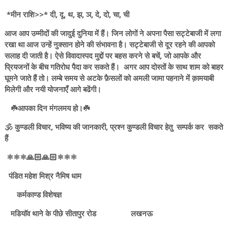
*मीन राशि>>* दी, दू, थ, झ, ञ, दे, दो, चा, ची
आज आप उम्मीदों की जादुई दुनिया में हैं। जिन लोगों ने अपना पैसा सट्टेबाजी में लगा
रखा था आज उन्हें नुक्सान होने की संभावना है। सट्टेबाजी से दूर रहने की आपको
सलाह दी जाती है। ऐसे विवादास्पद मुद्दों पर बहस करने से बचें, जो आपके और
प्रियजनों के बीच गतिरोध पैदा कर सकते हैं। अगर आप दोस्तों के साथ शाम को बाहर
घूमने जाते हैं तो। लम्बे समय से अटके फ़ैसलों को अमली जामा पहनाने में क़ामयाबी
मिलेगी और नयी योजनाएँ आगे बढेंगी।
☘️आपका दिन मंगलमय हो।☘️
🕉️ कुण्डली विचार, भविष्य की जानकारी, प्रश्न कुण्डली विचार हेतु सम्पर्क कर सकते
हैं
⚛️⚛️⚛️🙏🏻🙏🏻⚛️⚛️⚛️
पंडित महेश मिश्र नैमिष धाम
कर्मकाण्ड विशेषज्ञ
मडियाॅव थाने के पीछे सीतापुर रोड लखनऊ