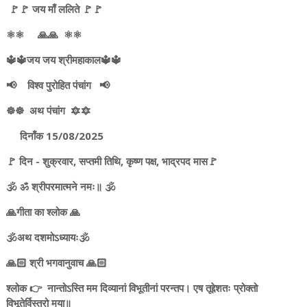
🚩🚩 जय माँ ललिते 🚩🚩
⚛️⚛️ 🙏🙏 ⚛️⚛️
🔱🔱जय जय श्रीमहाकाल🔱🔱
📢 विश्व पुरोहित पंचांग 📢
☸️☸️ अथ पंचांग 🔯🔯
दिनाँक 15/08/2025
🚩 दिन - शुक्रवार, सप्तमी तिथि, कृष्ण पक्ष, भाद्रपद मास🚩
🕉️ ॐ श्रीपरमात्मने नमः॥ 🕉️
🙏गीता का श्लोक 🙏
🕉️अथ दशमोऽध्यायः🕉️
🙏🏻 श्री भगवानुवाच 🙏🏻
श्लोक 👉 नान्तोऽस्ति मम दिव्यानां विभूतीनां परन्तप। एष तूद्देशतः प्रोक्तो
विभूतेर्विस्तरो मया॥