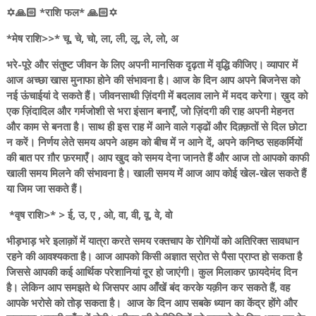
✡️🙏🏻 *राशि फल* 🙏🏻✡️
*मेष राशि>>* चू, चे, चो, ला, ली, लू, ले, लो, अ
भरे-पूरे और संतुष्ट जीवन के लिए अपनी मानसिक दृढ़ता में वृद्धि कीजिए। व्यापार में
आज अच्छा खास मुनाफा होने की संभावना है। आज के दिन आप अपने बिजनेस को
नई ऊंचाईयां दे सकते हैं। जीवनसाथी ज़िंदगी में बदलाव लाने में मदद करेगा। ख़ुद को
एक ज़िंदादिल और गर्मजोशी से भरा इंसान बनाएँ, जो ज़िंदगी की राह अपनी मेहनत
और काम से बनता है। साथ ही इस राह में आने वाले गड्ढों और दिक़्क़तों से दिल छोटा
न करें। निर्णय लेते समय अपने अहम को बीच में न आने दें, अपने कनिष्ठ सहकर्मियों
की बात पर ग़ौर फ़रमाएँ। आप खुद को समय देना जानते हैं और आज तो आपको काफी
खाली समय मिलने की संभावना है। खाली समय में आज आप कोई खेल-खेल सकते हैं
या जिम जा सकते हैं।
*वृष राशि>* > ई, उ, ए , ओ, वा, वी, वू, वे, वो
भीड़भाड़ भरे इलाक़ों में यात्रा करते समय रक्तचाप के रोगियों को अतिरिक्त सावधान
रहने की आवश्यकता है। आज आपको किसी अज्ञात स्रोत से पैसा प्राप्त हो सकता है
जिससे आपकी कई आर्थिक परेशानियां दूर हो जाएंगी। कुल मिलाकर फ़ायदेमंद दिन
है। लेकिन आप समझते थे जिसपर आप आँखें बंद करके यक़ीन कर सकते हैं, वह
आपके भरोसे को तोड़ सकता है। आज के दिन आप सबके ध्यान का केंद्र होंगे और